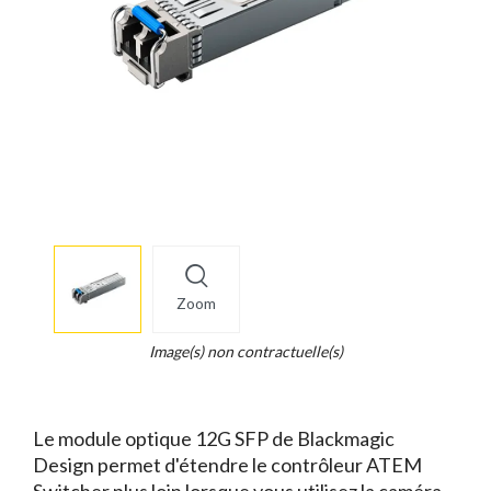
More
×
info
Zoom
Legend...
Whait
Image(s) non contractuelle(s)
for
it.
Le module optique 12G SFP de Blackmagic
Design permet d'étendre le contrôleur ATEM