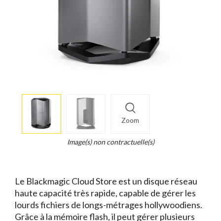
More
×
info
Zoom
Legend...
Whait
Image(s) non contractuelle(s)
for
it.
Le Blackmagic Cloud Store est un disque réseau
haute capacité très rapide, capable de gérer les
lourds fichiers de longs-métrages hollywoodiens.
Grâce à la mémoire flash, il peut gérer plusieurs