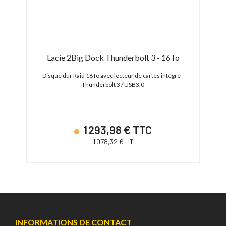
o
Lacie 2Big Dock Thunderbolt 3 - 16To
W270)
Disque dur Raid 16To avec lecteur de cartes intégré -
Thunderbolt 3 / USB3.0
1 293,98 € TTC
1 078,32 € HT
INFORMATIONS DE CONTACT