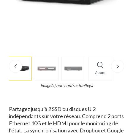
More
×
info
Zoom
Legend...
Whait
Image(s) non contractuelle(s)
for
it.
Partagez jusqu’à 2 SSD ou disques U.2
indépendants sur votre réseau. Comprend 2 ports
Ethernet 10G et le HDMI pour le monitoring de
l’état. La synchronisation avec Dropbox et Google