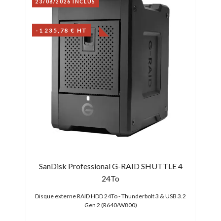
23/08/2026 INCLUS
-1 235,78 € HT
SanDisk Professional G-RAID SHUTTLE 4
24To
Disque externe RAID HDD 24To - Thunderbolt 3 & USB 3.2
Gen 2 (R640/W800)