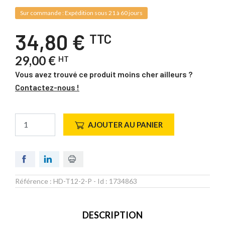
Sur commande : Expédition sous 21 à 60 jours
34,80 €
TTC
29,00 €
HT
Vous avez trouvé ce produit moins cher ailleurs ?
Contactez-nous !
AJOUTER AU PANIER
Référence :
HD-T12-2-P
- Id :
1734863
DESCRIPTION