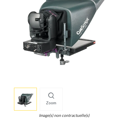
More
×
info
Zoom
Legend...
Whait
Image(s) non contractuelle(s)
for
it.