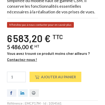
simplifiée du modèle haut de gamme CSM. Il
conserve les fonctionnalités essentielles
nécessaires à la réalisation de vos prises de vues.
N'hésitez pas à nous contacter pour en savoir plus
6 583,20 €
TTC
5 486,00 €
HT
Vous avez trouvé ce produit moins cher ailleurs ?
Contactez-nous !
AJOUTER AU PANIER
Référence :
EMCP17M
- Id :
1054561