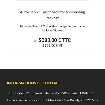
ny FR
Autocue 22" Talent Monitor & Mounting
Package
Prompt
la PTZ
Moniteur Talent 22" et kit de montage pour Autocue
Explorer/Pioneer
3 390,00 € TTC
avoir
2 825,00 € HT
INFORMATIONS DE CONTACT
Boutique : 72 boulevard de Reuilly, 75012 Paris - FRANCE
Espace vente & Location : 74 boulevard de Reuilly, 75012 Paris