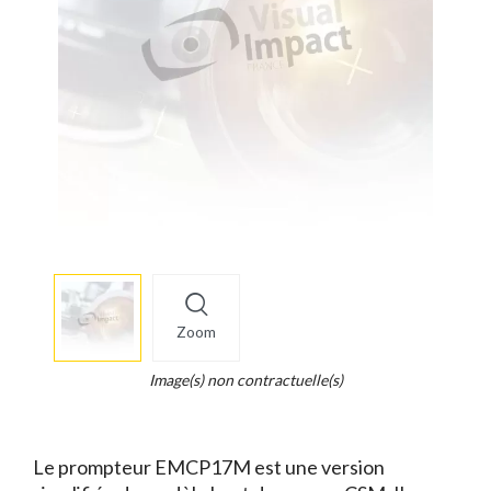
More
×
info
Zoom
Legend...
Whait
Image(s) non contractuelle(s)
for
it.
Le prompteur EMCP17M est une version