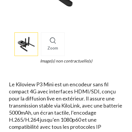
More
×
info
Zoom
Legend...
Whait
Image(s) non contractuelle(s)
for
it.
Le Kiloview P3 Mini est un encodeur sans fil
compact 4G avec interfaces HDMI/SDI, conçu
pour la diffusion live en extérieur. Il assure une
transmission stable via KiloLink, avec une batterie
5000mAh, un écran tactile, l’encodage
H.265/H.264 jusqu’en 1080p60 et une
compatibilité avec tous les protocoles IP