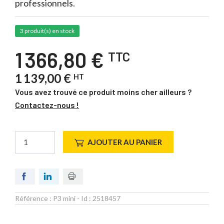
professionnels.
3 produit(s) en stock
1 366,80 €
TTC
1 139,00 €
HT
Vous avez trouvé ce produit moins cher ailleurs ?
Contactez-nous !
AJOUTER AU PANIER
Référence :
P3 mini
- Id :
2518457