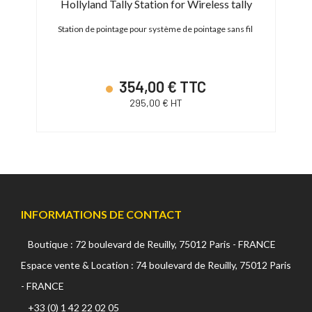
Hollyland Tally Station for Wireless tally
DMI
Station de pointage pour système de pointage sans fil
Kit 1 
354,00 € TTC
295,00 € HT
INFORMATIONS DE CONTACT
Boutique : 72 boulevard de Reuilly, 75012 Paris - FRANCE
Espace vente & Location : 74 boulevard de Reuilly, 75012 Paris
- FRANCE
+33 (0) 1 42 22 02 05