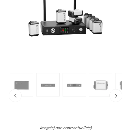
e
×
d...
t
Image(s) non contractuelle(s)