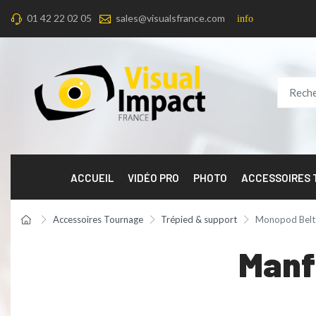
01 42 22 02 05
sales@visualsfrance.com
info
ACCUEIL
VIDÉO PRO
PHOTO
ACCESSOIRES
Accessoires Tournage
Trépied & support
Monopod Belt
Manf