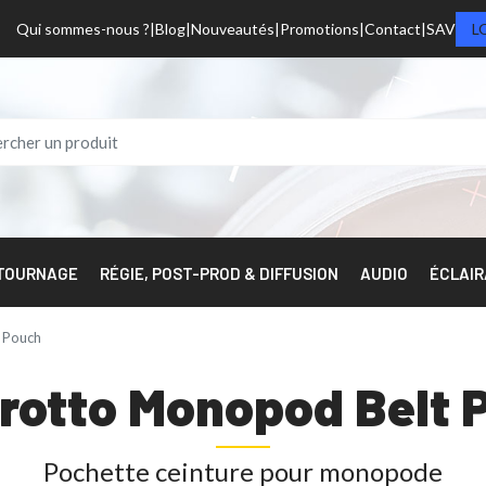
Qui sommes-nous ?
Blog
Nouveautés
Promotions
Contact
SAV
L
 TOURNAGE
RÉGIE, POST-PROD & DIFFUSION
AUDIO
ÉCLAI
 Pouch
rotto Monopod Belt 
Pochette ceinture pour monopode