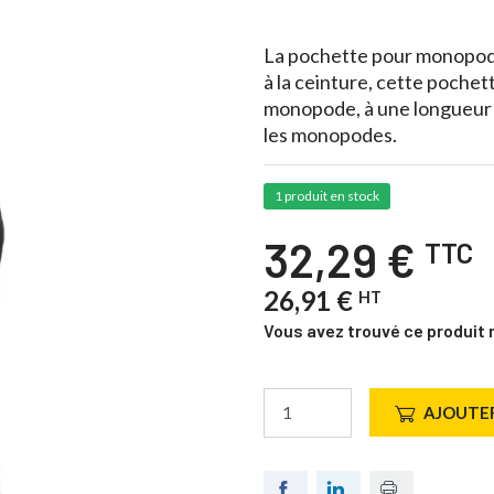
La pochette pour monopod
à la ceinture, cette pochett
monopode, à une longueur i
les monopodes.
1 produit en stock
32,29 €
TTC
26,91 €
HT
Vous avez trouvé ce produit 
AJOUTER