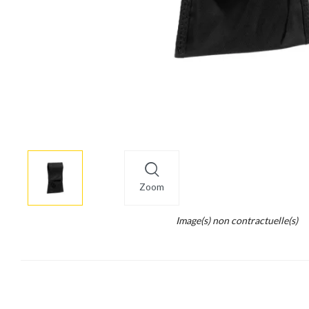
More
×
info
Zoom
Legend...
Image(s) non contractuelle(s)
Whait
for
it.