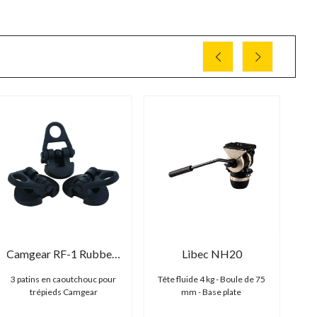
Camgear RF-1 Rubber Feet (set of 3)
Libec NH20
3 patins en caoutchouc pour
Tête fluide 4 kg - Boule de 75
Tê
trépieds Camgear
mm - Base plate