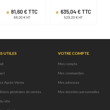
81,60 € TTC
635,04 € TTC
68,00 € HT
529,20 € HT
NS UTILES
VOTRE COMPTE
eil
Mon compte
act
Mes commandes
ice Après-Vente
Mes adresses
itions générales de ventes
Mes données personnelles
du site