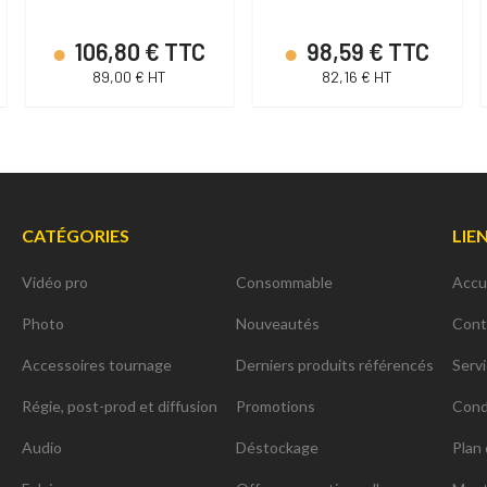
106,80 € TTC
98,59 € TTC
89,00 € HT
82,16 € HT
CATÉGORIES
LIE
Vidéo pro
Consommable
Accu
Photo
Nouveautés
Cont
Accessoires tournage
Derniers produits référencés
Serv
Régie, post-prod et diffusion
Promotions
Cond
Audio
Déstockage
Plan 