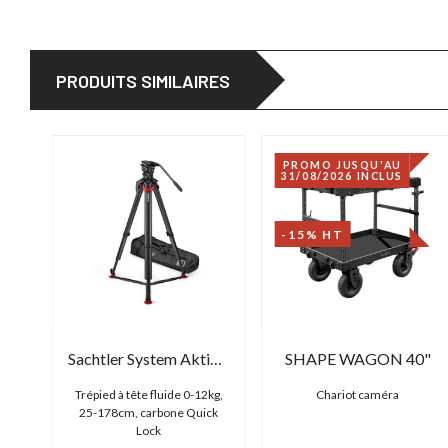
PRODUITS SIMILAIRES
PROMO JUSQU'AU
31/08/2026 INCLUS
-15% HT
RB
Sachtler System Aktiv10 flowtech 100 GS
SHAPE WAGON 40"
r
Trépied à tête fluide 0-12kg,
Chariot caméra
s
25-178cm, carbone Quick
Lock