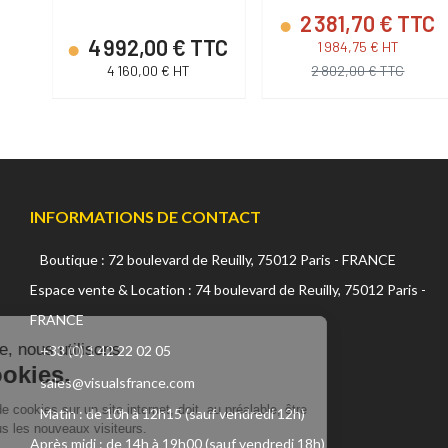
2 381,70 € TTC
C
4 992,00 € TTC
1 984,75 € HT
4 160,00 € HT
2 802,00 € TTC
INFORMATIONS DE CONTACT
Boutique : 72 boulevard de Reuilly, 75012 Paris - FRANCE
Continuer sans accepter
Espace vente & Location : 74 boulevard de Reuilly, 75012 Paris -
FRANCE
Sur ce site, nous utilisons
des cookies.
+33 (0) 1 42 22 02 05
sales@visualsfrance.com
L'utilisation de cookies sur un site
internet, doit, au préalable, être déclaré à tous les nouveaux
Matin : de 10h à 12h15 (sauf vendredi 12h)
visiteurs.
Après midi : de 14h à 19h00 (sauf vendredi 18h)