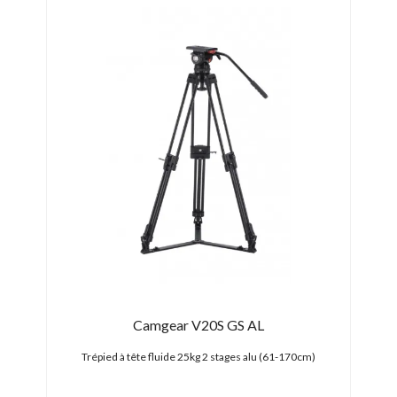
Camgear V20S GS AL
69cm)
Trépied à tête fluide 25kg 2 stages alu (61-170cm)
Tr