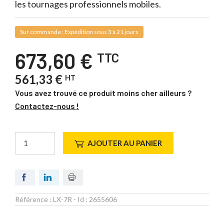
les tournages professionnels mobiles.
Sur commande : Expédition sous 3 à 21 jours
673,60 €
TTC
561,33 €
HT
Vous avez trouvé ce produit moins cher ailleurs ?
Contactez-nous !
AJOUTER AU PANIER
Référence :
LX-7R
- Id :
2655606