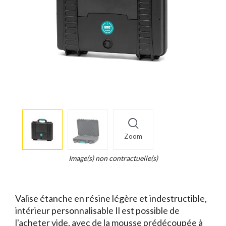
More
×
info
Zoom
Legend...
Whait
Image(s) non contractuelle(s)
for
it.
Valise étanche en résine légère et indestructible,
intérieur personnalisable Il est possible de
l'acheter vide, avec de la mousse prédécoupée à