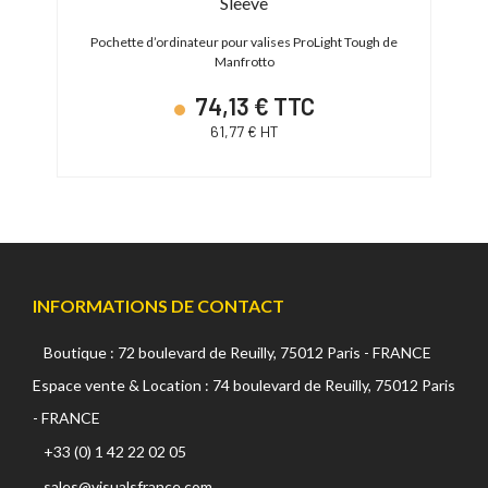
Sleeve
00/650
Vali
1
Pochette d’ordinateur pour valises ProLight Tough de
Manfrotto
74,13 € TTC
61,77 € HT
INFORMATIONS DE CONTACT
Boutique : 72 boulevard de Reuilly, 75012 Paris - FRANCE
Espace vente & Location : 74 boulevard de Reuilly, 75012 Paris
- FRANCE
+33 (0) 1 42 22 02 05
sales@visualsfrance.com