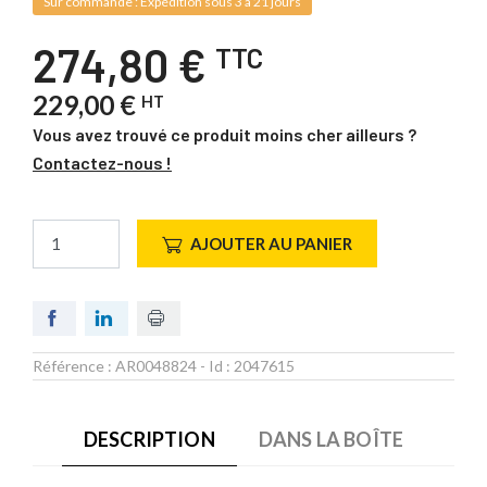
Sur commande : Expédition sous 3 à 21 jours
274,80 €
TTC
229,00 €
HT
Vous avez trouvé ce produit moins cher ailleurs ?
Contactez-nous !
AJOUTER AU PANIER
Référence :
AR0048824
- Id :
2047615
DESCRIPTION
DANS LA BOÎTE