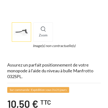
More
×
info
Zoom
Legend...
Whait
Image(s) non contractuelle(s)
for
it.
Assurez un parfait positionnement de votre
monopode à l'aide du niveau à bulle Manfrotto
032SPL.
Sur commande : Expédition sous 3 à 21 jours
10,50 €
TTC