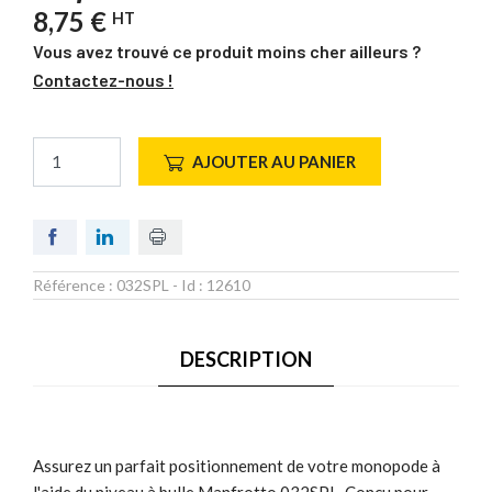
8,75 €
HT
Vous avez trouvé ce produit moins cher ailleurs ?
Contactez-nous !
AJOUTER AU PANIER
Référence :
032SPL
- Id :
12610
DESCRIPTION
Assurez un parfait positionnement de votre monopode à
l'aide du niveau à bulle Manfrotto 032SPL. Conçu pour