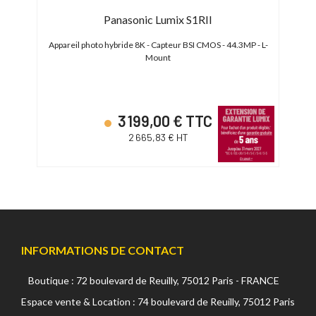
Panasonic Lumix S1RII
 Mp -
Appareil photo hybride 8K - Capteur BSI CMOS - 44.3MP - L-
Appar
Mount
3 199,00 € TTC
2 665,83 € HT
INFORMATIONS DE CONTACT
Boutique : 72 boulevard de Reuilly, 75012 Paris - FRANCE
Espace vente & Location : 74 boulevard de Reuilly, 75012 Paris