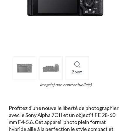
More
×
info
Zoom
Legend...
Whait
Image(s) non contractuelle(s)
for
it.
Profitez d'une nouvelle liberté de photographier
avec le Sony Alpha 7C II et un objectif FE 28-60
mm F4-5.6. Cet appareil photo plein format
hybride allie à la perfection le style compact et