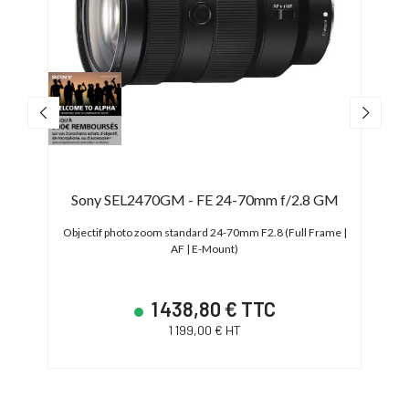
nput
Sony SEL2470GM - FE 24-70mm f/2.8 GM
Sony
Objectif photo zoom standard 24-70mm F2.8 (Full Frame |
AF | E-Mount)
Obje
1 438,80 € TTC
1 199,00 € HT