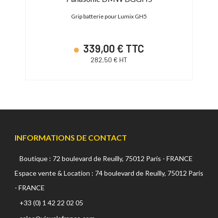
1
Grip batterie pour Lumix GH5
Batte
339,00 € TTC
282,50 € HT
INFORMATIONS DE CONTACT
Boutique : 72 boulevard de Reuilly, 75012 Paris - FRANCE
Espace vente & Location : 74 boulevard de Reuilly, 75012 Paris
- FRANCE
+33 (0) 1 42 22 02 05