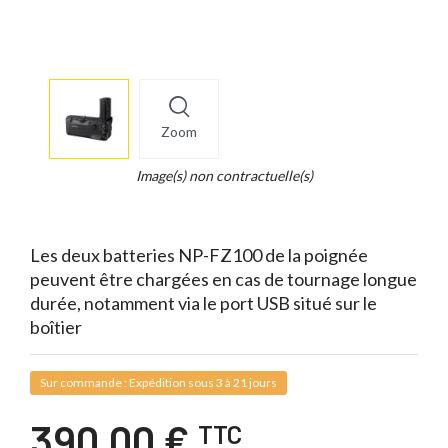
More
×
info
Zoom
Legend...
Whait
Image(s) non contractuelle(s)
for
it.
Les deux batteries NP-FZ100 de la poignée
peuvent être chargées en cas de tournage longue
durée, notamment via le port USB situé sur le
boîtier
Sur commande : Expédition sous 3 à 21 jours
390,00 €
TTC