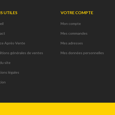
NS UTILES
VOTRE COMPTE
eil
Mon compte
act
Mes commandes
ice Après-Vente
Mes adresses
itions générales de ventes
Mes données personnelles
du site
ions légales
tion
ions. Personnalisez vos préférences pour contrôler la manière dont vos