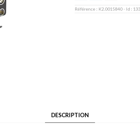
Référence :
K2.0015840
- Id :
13
DESCRIPTION