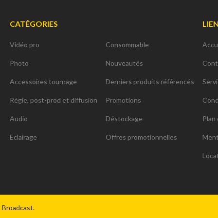
CATÉGORIES
LIE
Vidéo pro
Consommable
Accu
Photo
Nouveautés
Cont
Accessoires tournage
Derniers produits référencés
Serv
Régie, post-prod et diffusion
Promotions
Cond
Audio
Déstockage
Plan 
Eclairage
Offres promotionnelles
Ment
Loca
ns
de confidentialité, en garantissant la conformité avec les réglementat
& Broadcast.