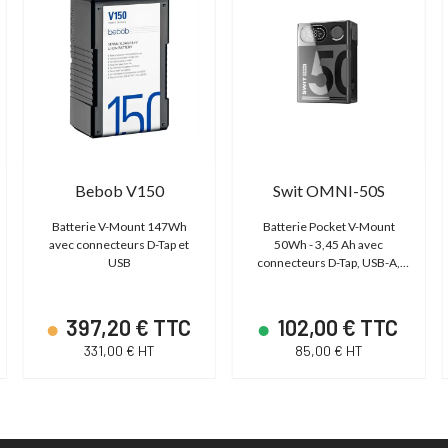
Bebob V150
Swit OMNI-50S
Batterie V-Mount 147Wh
Batterie Pocket V-Mount
avec connecteurs D-Tap et
50Wh - 3,45 Ah avec
USB
connecteurs D-Tap, USB-A,
USB-C et Barrel DC
397,20 € TTC
102,00 € TTC
331,00 € HT
85,00 € HT