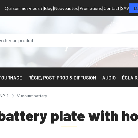
Qui sommes-nous ?
Blog
Nouveautés
Promotions
Contact
SAV
L
 TOURNAGE
RÉGIE, POST-PROD & DIFFUSION
AUDIO
ÉCLAI
 NP-1
V-mount battery...
battery plate with h