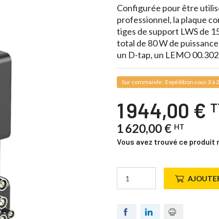
Configurée pour être utili
professionnel, la plaque c
tiges de support LWS de 1
total de 80 W de puissance 
un D-tap, un LEMO 00.302 
Sur commande : Expédition sous 3 à 2
1 944,00 €
T
1 620,00 €
HT
Vous avez trouvé ce produit 
AJOUTER