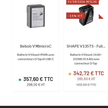
31/08/2026 INCLUS
-15% HT
DJI Batterie intelligente
Bebob V98microC
SHAPE V135TS - Full Play Batterie 135 Wh
 vol
Batterie V-Mount 95Wh avec
Batterie V-Mount 14.8V -
connecteurs D-Tap et USB-C
135Wh (9,4 Ah) avec
connecteur D-Tap
342,72 € TTC
C
357,60 € TTC
285,60 € HT
298,00 € HT
403,20 € TTC