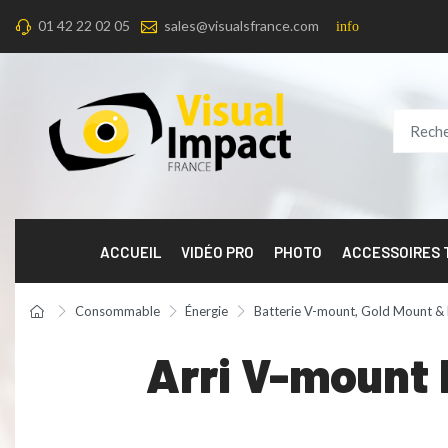
01 42 22 02 05
sales@visualsfrance.com
info
ACCUEIL
VIDÉO PRO
PHOTO
ACCESSOIRES
Consommable
Énergie
Batterie V-mount, Gold Mount &
Arri V-mount 