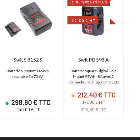
31/08/2026 INCLUS
-12,00 € HT
Swit S 8152 S
Swit PB S98 A
Batterie V-Mount 146Wh,
Batterie Square Digital Gold
séparable 2 x 73 Wh
Mount 98Wh - 8A avec 2
Bat
connecteurs D-Tap et info LCD
212,40 € TTC
298,80 € TTC
177,00 € HT
249,00 € HT
226,80 € TTC