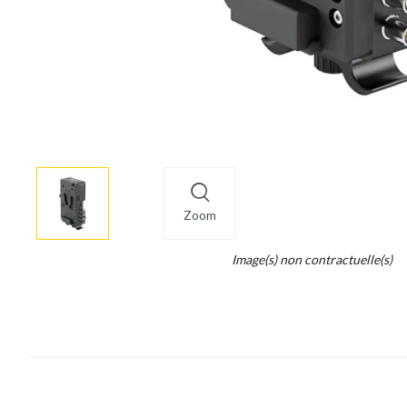
More
×
info
Zoom
Legend...
Image(s) non contractuelle(s)
Whait
for
it.