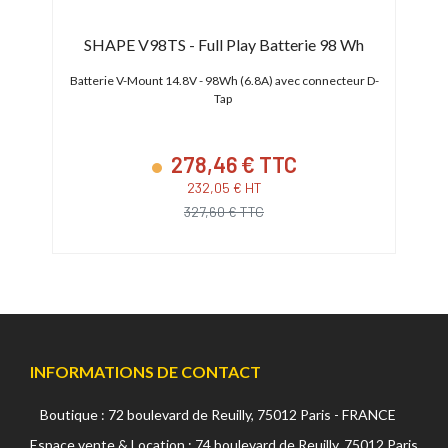
SHAPE V98TS - Full Play Batterie 98 Wh
t USB
Batterie V-Mount 14.8V - 98Wh (6.8A) avec connecteur D-
Batte
Tap
278,46 € TTC
232,05 € HT
327,60 € TTC
INFORMATIONS DE CONTACT
Boutique : 72 boulevard de Reuilly, 75012 Paris - FRANCE
Espace vente & Location : 74 boulevard de Reuilly, 75012 Paris