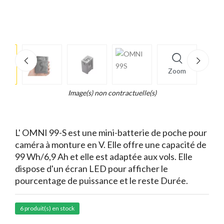
e
×
Zoom
d...
t
Image(s) non contractuelle(s)
L' OMNI 99-S est une mini-batterie de poche pour
caméra à monture en V. Elle offre une capacité de
99 Wh/6,9 Ah et elle est adaptée aux vols. Elle
dispose d'un écran LED pour afficher le
pourcentage de puissance et le reste Durée.
6 produit(s) en stock