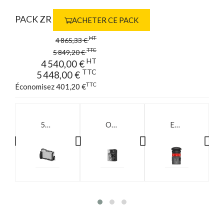
PACK ZR
ACHETER CE PACK
HT
4 865,33 €
TTC
5 849,20 €
HT
4 540,00 €
TTC
5 448,00 €
TTC
Économisez 401,20 €
5467 - Cage pour Nikon ZR
OMNI 99S
EAGLE HDMI e-Viewfinder