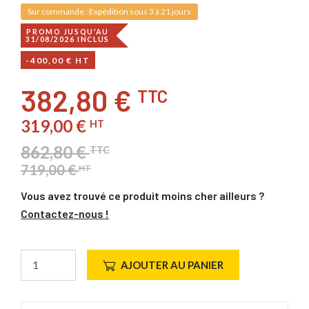
Sur commande : Expédition sous 3 à 21 jours
PROMO JUSQU'AU
31/08/2026 INCLUS
-400,00 € HT
382,80 €
TTC
319,00 €
HT
862,80 €
TTC
719,00 €
HT
Vous avez trouvé ce produit moins cher ailleurs ?
Contactez-nous !
AJOUTER AU PANIER