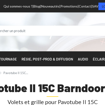
Qui sommes-nous ?
Blog
Nouveautés
Promotions
Contact
SAV
L
 TOURNAGE
RÉGIE, POST-PROD & DIFFUSION
AUDIO
ÉCLAI
Pavotube II 15C...
otube II 15C Barndoo
Volets et grille pour Pavotube II 15C