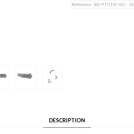
Référence :
BD-PTII15C+EC
- Id
Zoom
DESCRIPTION