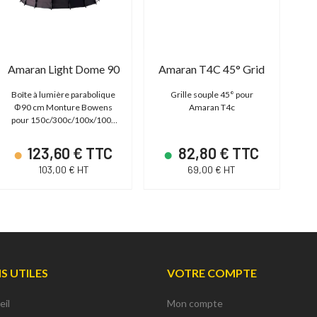
Amaran Light Dome 90
Amaran T4C 45° Grid
Boîte à lumière parabolique
Grille souple 45° pour
Φ90 cm Monture Bowens
Amaran T4c
pour 150c/300c/100x/100d
S/200d S/
123,60 € TTC
82,80 € TTC
co
103,00 € HT
69,00 € HT
NS UTILES
VOTRE COMPTE
eil
Mon compte