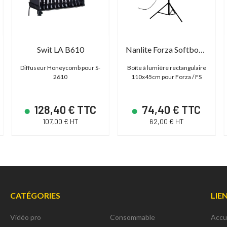
Swit LA B610
Nanlite Forza Softbox Stripbank Asymmetric 45x110
Diffuseur Honeycomb pour S-
Boîte à lumière rectangulaire
2610
110x45cm pour Forza / FS
128,40 € TTC
74,40 € TTC
107,00 € HT
62,00 € HT
CATÉGORIES
LIE
Vidéo pro
Consommable
Accu