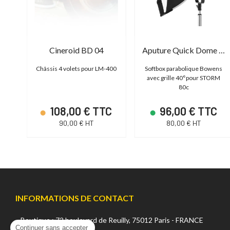
Aputure Nova P600c Space light
Cineroid BD 04
Aputure Quick Dome 40
ur
Châssis 4 volets pour LM-400
Softbox parabolique Bowens
avec grille 40°pour STORM
80c
TC
108,00 € TTC
96,00 € TTC
90,00 € HT
80,00 € HT
INFORMATIONS DE CONTACT
Boutique : 72 boulevard de Reuilly, 75012 Paris - FRANCE
Continuer sans accepter