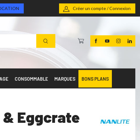
OCATION
Créer un compte / Connexion
RAGE
CONSOMMABLE
MARQUES
BONS PLANS
r & Eggcrate