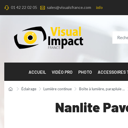
01 42 22 02 05
sales@visualsfrance.com
info
ACCUEIL
VIDÉO PRO
PHOTO
ACCESSOIRES
Éclairage
Lumière continue
Boîte à lumière, parapluie ...
Nanlite Pav