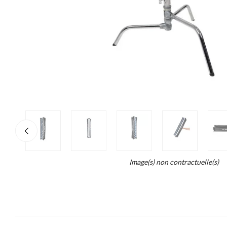
re
×
o
end...
Image(s) non contractuelle(s)
ait