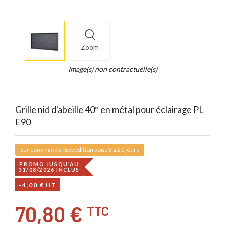
More
×
info
Zoom
Legend...
Whait
Image(s) non contractuelle(s)
for
it.
Grille nid d'abeille 40° en métal pour éclairage PL
E90
Sur commande : Expédition sous 3 à 21 jours
PROMO JUSQU'AU
31/08/2026 INCLUS
-4,00 € HT
70,80 €
TTC