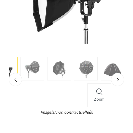
e
×
d...
t
Zoom
Image(s) non contractuelle(s)