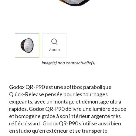
More
×
info
Zoom
Legend...
Whait
Image(s) non contractuelle(s)
for
it.
Godox QR-P90 est une softbox parabolique
Quick-Release pensée pour les tournages
exigeants, avec un montage et démontage ultra
rapides. Godox QR-P90 délivre une lumière douce
et homogène grâce à son intérieur argenté très
réfléchissant. Godox QR-P90 s’utilise aussi bien
en studio qu’en extérieur et se transporte