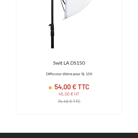
Swit LA DS150
Diffuseur dôme pour SL 150
Boît
54,00 € TTC
45,00 € HT
74,40 € TTC