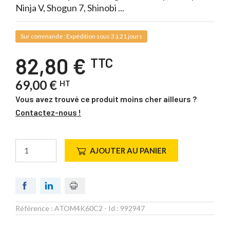
Ninja V, Shogun 7, Shinobi ...
Sur commande : Expédition sous 3 à 21 jours
82,80 €
TTC
69,00 €
HT
Vous avez trouvé ce produit moins cher ailleurs ?
Contactez-nous !
AJOUTER AU PANIER
Référence :
ATOM4K60C2
- Id :
992947