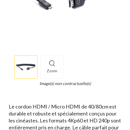
More
×
info
Zoom
Legend...
Whait
Image(s) non contractuelle(s)
for
it.
Le cordon HDMI / Micro HDMI de 40/80cm est
durable et robuste et spécialement conçus pour
les cinéastes. Les formats 4Kp60 et HD 240p sont
entièrement pris en charge. Le câble parfait pour