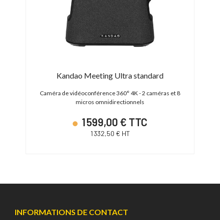
Kandao Meeting Ultra standard
 et 8
Caméra de vidéoconférence 360° 4K - 2 caméras et 8
Caméra
micros omnidirectionnels
1 599,00 € TTC
1 332,50 € HT
INFORMATIONS DE CONTACT