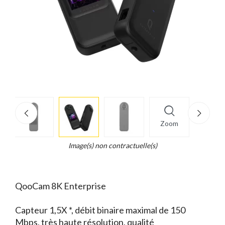
More
×
info
Zoom
Legend...
Whait
Image(s) non contractuelle(s)
for
it.
QooCam 8K Enterprise
Capteur 1,5X *, débit binaire maximal de 150
Mbps, très haute résolution, qualité