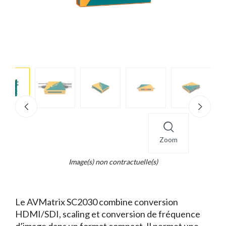
e
×
d...
t
Zoom
Image(s) non contractuelle(s)
Le AVMatrix SC2030 combine conversion
HDMI/SDI, scaling et conversion de fréquence