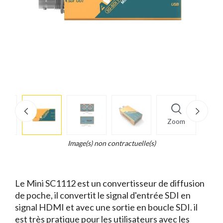
e
×
Zoom
d...
t
Image(s) non contractuelle(s)
Le Mini SC1112 est un convertisseur de diffusion
de poche, il convertit le signal d'entrée SDI en
signal HDMI et avec une sortie en boucle SDI. il
est très pratique pour les utilisateurs avec les