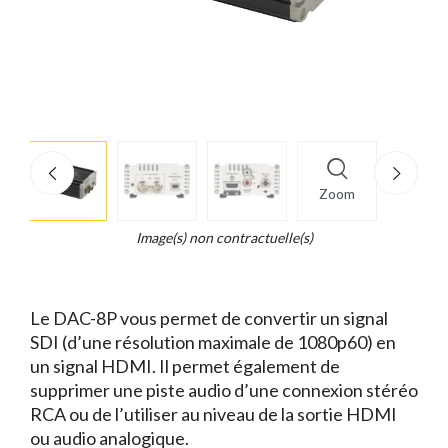
More
×
info
Zoom
Legend...
Whait
Image(s) non contractuelle(s)
for
it.
Le DAC-8P vous permet de convertir un signal
SDI (d’une résolution maximale de 1080p60) en
un signal HDMI. Il permet également de
supprimer une piste audio d’une connexion stéréo
RCA ou de l’utiliser au niveau de la sortie HDMI
ou audio analogique.