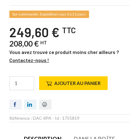
Sur commande : Expédition sous 3 à 21 jours
249,60 €
TTC
208,00 €
HT
Vous avez trouvé ce produit moins cher ailleurs ?
Contactez-nous !
AJOUTER AU PANIER
Référence :
DAC-8PA
- Id :
1755819
DESCRIPTION
DANS LA BOÎTE