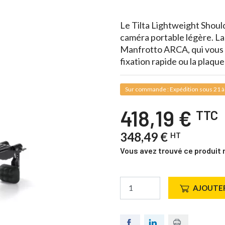
Le Tilta Lightweight Shoulde
caméra portable légère. La
Manfrotto ARCA, qui vous p
fixation rapide ou la plaq
Sur commande : Expédition sous 21 à
418,19 €
TTC
348,49 €
HT
Vous avez trouvé ce produit 
AJOUTER