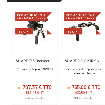
PROMO JUSQU'AU
PROMO JUSQU'AU
31/08/2026 INCLUS
31/08/2026 INCLUS
-15% HT
-15% HT
SHAPE C200 Shoulder Mount
SHAPE FS5 Shoulder Mount
SHAPE DSLR KIRK NEFF OFF-SET RIG
non
Crosse épaule pour PXW FS5
Crosse épaule déporté pour
reflex numérique
TC
707,37 € TTC
765,00 € TTC
589,48 € HT
637,50 € HT
832,20 € TTC
900,00 € TTC