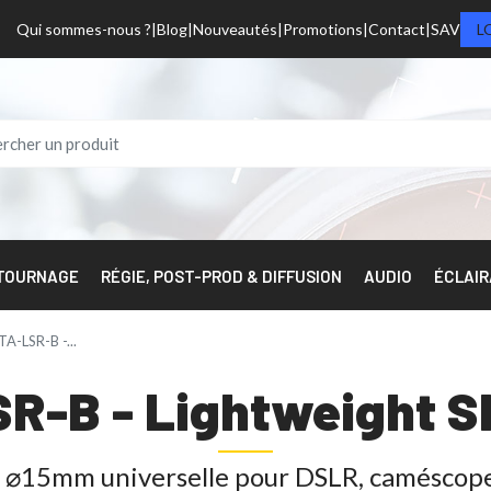
Qui sommes-nous ?
Blog
Nouveautés
Promotions
Contact
SAV
L
 TOURNAGE
RÉGIE, POST-PROD & DIFFUSION
AUDIO
ÉCLAI
TA-LSR-B -...
SR-B - Lightweight S
e ⌀15mm universelle pour DSLR, caméscope