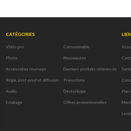
CATÉGORIES
LIE
Vidéo pro
Consommable
Accu
Photo
Nouveautés
Cont
Accessoires tournage
Derniers produits référencés
Serv
Régie, post-prod et diffusion
Promotions
Cond
Audio
Déstockage
Plan 
Eclairage
Offres promotionnelles
Ment
Loca