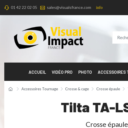
01 42 22 02 05
sales@visualsfrance.com
info
ACCUEIL
VIDÉO PRO
PHOTO
ACCESSOIRES
Accessoires Tournage
Crosse & cage
Crosse épaule
Tilta TA-L
Crosse épaul