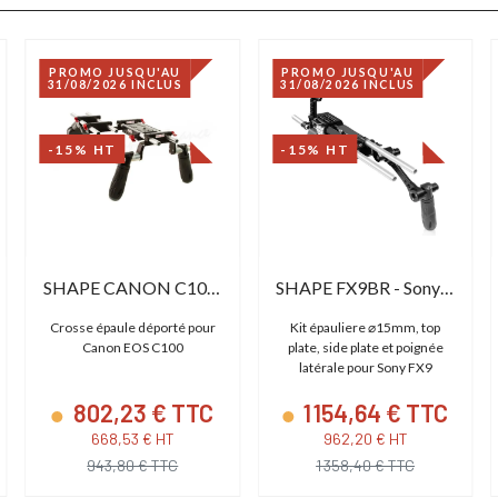
PROMO JUSQU'AU
PROMO JUSQU'AU
31/08/2026 INCLUS
31/08/2026 INCLUS
-15% HT
-15% HT
SHAPE CANON C100 C300 C500 OFFSET RIG
SHAPE FX9BR - Sony FX9 Camera Cage Baseplate with Handle
Crosse épaule déporté pour
Kit épauliere ⌀15mm, top
Canon EOS C100
plate, side plate et poignée
latérale pour Sony FX9
802,23 € TTC
1 154,64 € TTC
668,53 € HT
962,20 € HT
943,80 € TTC
1 358,40 € TTC