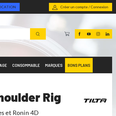
OCATION
Créer un compte / Connexion
RAGE
CONSOMMABLE
MARQUES
BONS PLANS
houlder Rig
s et Ronin 4D