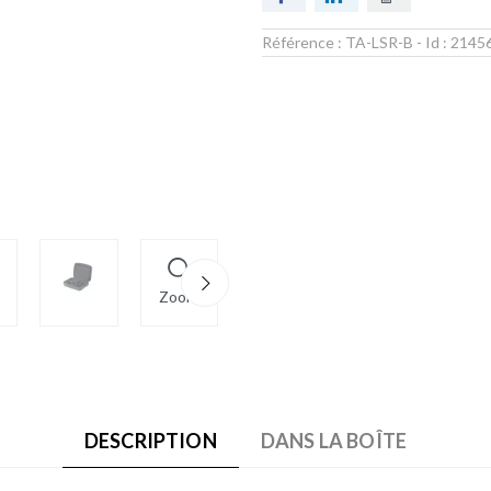
Référence :
TA-LSR-B
- Id :
2145
Zoom
DESCRIPTION
DANS LA BOÎTE