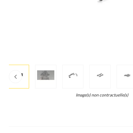
More
×
info
Legend...
Image(s) non contractuelle(s)
Whait
for
it.