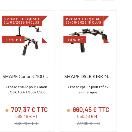
PROMO JUSQU'AU
PROMO JUSQU'AU
P
31/08/2026 INCLUS
31/08/2026 INCLUS
31
-15% HT
-15% HT
-
SHAPE Canon C100 C300 C500 Shoulder Mount
SHAPE DSLR KIRK NEFF RIG
Crosse épaule pour Canon
Crosse épaule pour reflex
EOS C100 / C300 / C500
numérique
u
707,37 € TTC
660,45 € TTC
589,48 € HT
550,38 € HT
832,20 € TTC
777,00 € TTC