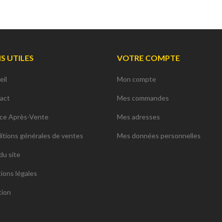
NS UTILES
VOTRE COMPTE
eil
Mon compte
act
Mes commandes
ice Après-Vente
Mes adresses
itions générales de ventes
Mes données personnelles
du site
ions légales
tion