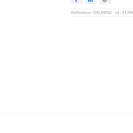
Référence :
DSLRKN2
- Id :
9178