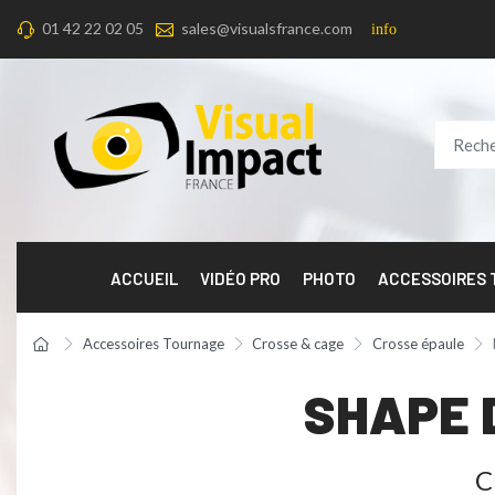
01 42 22 02 05
sales@visualsfrance.com
info
ACCUEIL
VIDÉO PRO
PHOTO
ACCESSOIRES
Accessoires Tournage
Crosse & cage
Crosse épaule
SHAPE 
C