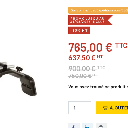
Sur commande : Expédition sous 3 à 2
PROMO JUSQU'AU
31/08/2026 INCLUS
-15% HT
765,00 €
TTC
637,50 €
HT
900,00 €
TTC
750,00 €
HT
Vous avez trouvé ce produit 
AJOUTER