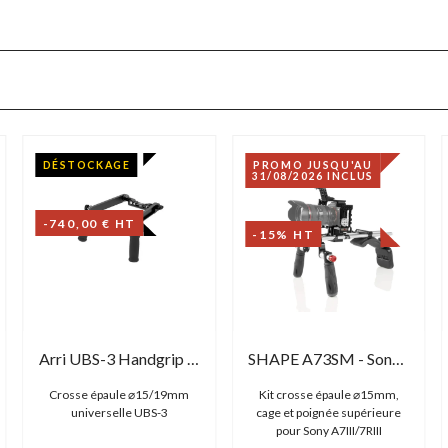
DÉSTOCKAGE
PROMO JUSQU'AU
31/08/2026 INCLUS
-740,00 € HT
-15% HT
Arri UBS-3 Handgrip Set
SHAPE A73SM - Sony A7R3 Shoulder Mount
Crosse épaule ⌀15/19mm
Kit crosse épaule ⌀15mm,
universelle UBS-3
cage et poignée supérieure
pour Sony A7III/7RIII