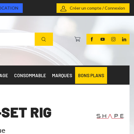
OCATION
Créer un compte / Connexion
RAGE
CONSOMMABLE
MARQUES
BONS PLANS
SET RIG
ue