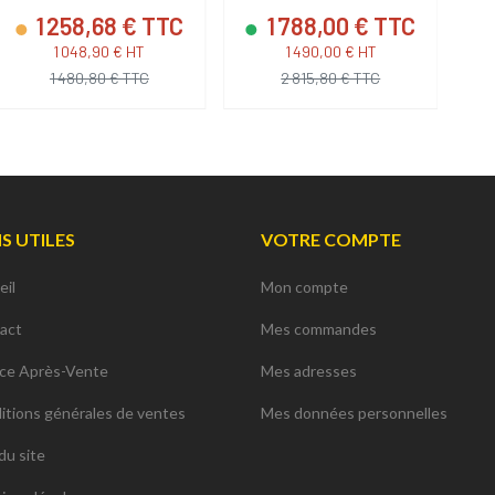
1 258,68 € TTC
1 788,00 € TTC
1 048,90 € HT
1 490,00 € HT
1 480,80 € TTC
2 815,80 € TTC
NS UTILES
VOTRE COMPTE
eil
Mon compte
act
Mes commandes
ice Après-Vente
Mes adresses
itions générales de ventes
Mes données personnelles
du site