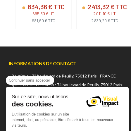
TC
834,36 € TTC
2 413,32 € TTC
695,30 € HT
2 011,10 € HT
981,60 € TTC
2 839,20 € TTC
INFORMATIONS DE CONTACT
Boutique : 72 boulevard de Reuilly, 75012 Paris - FRANCE
Continuer sans accepter
Espace vente & Location : 74 boulevard de Reuilly, 75012 Paris -
FRANCE
Sur ce site, nous utilisons
des cookies.
+33 (0) 1 42 22 02 05
sales@visualsfrance.com
L'utilisation de cookies sur un site
internet, doit, au préalable, être déclaré à tous les nouveaux
Matin : de 10h à 12h15 (sauf vendredi 12h)
visiteurs.
Après midi : de 14h à 19h00 (sauf vendredi 18h)