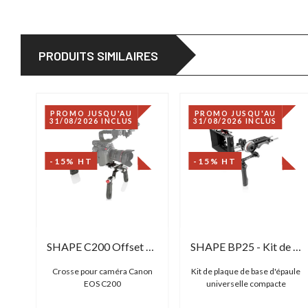
PRODUITS SIMILAIRES
PROMO JUSQU'AU
PROMO JUSQU'AU
31/08/2026 INCLUS
31/08/2026 INCLUS
-15% HT
-15% HT
SHAPE Canon C100 C300 C500 Shoulder Mount
SHAPE C200 Offset Rig
SHAPE BP25 - Kit de plaque de base d'épaule
on
Crosse pour caméra Canon
Kit de plaque de base d'épaule
0
EOS C200
universelle compacte