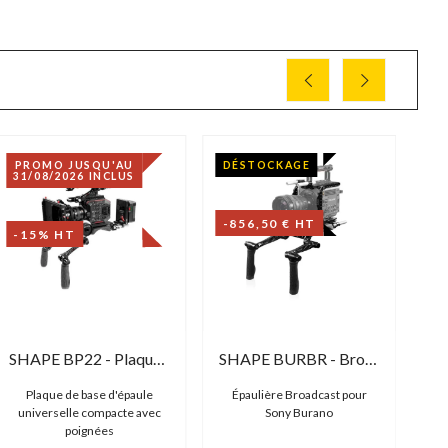
PROMO JUSQU'AU
DÉSTOCKAGE
P
31/08/2026 INCLUS
31
-856,50 € HT
-15% HT
-
SHAPE BP22 - Plaque de base d'épaule
SHAPE BURBR - Broadcast Shoulder Cage Set for Sony Burano
Plaque de base d'épaule
Épaulière Broadcast pour
Cr
universelle compacte avec
Sony Burano
poignées