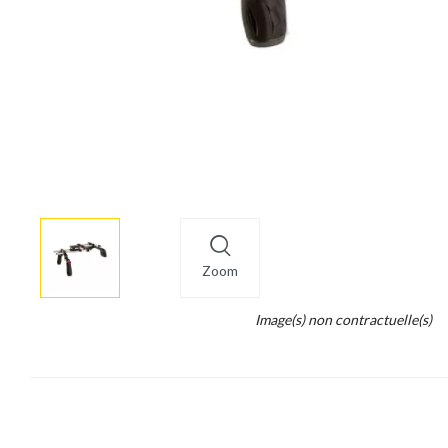
More
×
info
Zoom
Legend...
Image(s) non contractuelle(s)
Whait
for
it.