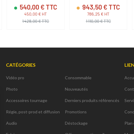
540,00 € TTC
943,50 € TTC
450,00 € HT
786,25 € HT
1 428,00 € TTC
1 110,00 € TTC
CATÉGORIES
LIE
Vidéo pro
Consommable
Accu
Photo
Nouveautés
Cont
Accessoires tournage
Derniers produits référencés
Serv
Régie, post-prod et diffusion
Promotions
Cond
Audio
Déstockage
Plan 