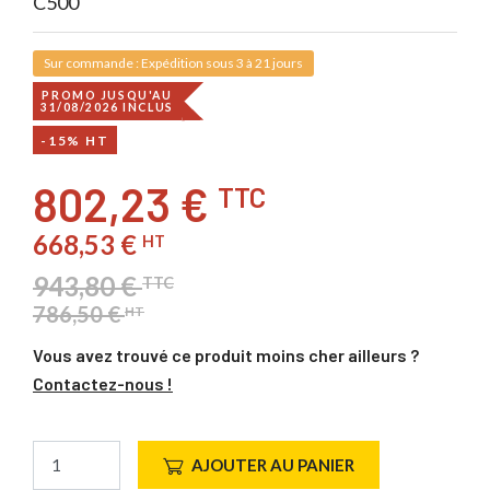
C500
Sur commande : Expédition sous 3 à 21 jours
PROMO JUSQU'AU
31/08/2026 INCLUS
-15% HT
802,23 €
TTC
668,53 €
HT
943,80 €
TTC
786,50 €
HT
Vous avez trouvé ce produit moins cher ailleurs ?
Contactez-nous !
AJOUTER AU PANIER