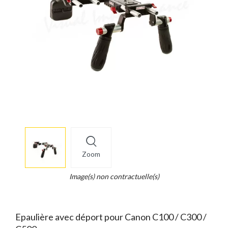
More
×
info
Zoom
Legend...
Whait
Image(s) non contractuelle(s)
for
it.
Epaulière avec déport pour Canon C100 / C300 /