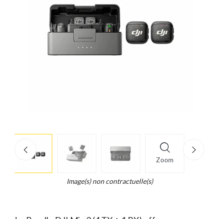
More
×
info
Zoom
Legend...
Whait
Image(s) non contractuelle(s)
for
it.