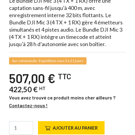
Le Bundle DJI Mic 3 (4 TX + 1 RX) offre une
captation sans-fil jusqu’à 400 m, avec
enregistrement interne 32 bits flottants. Le
Bundle DJI Mic 3 (4 TX + 1 RX) gère 4 émetteurs
simultanés et 4 pistes audio. Le Bundle DJI Mic 3
(4 TX + 1 RX) intègre un timecode et atteint
jusqu’à 28 h d’autonomie avec son boîtier.
Sur commande : Expédition sous 3 à 21 jours
507,00 €
TTC
422,50 €
HT
Vous avez trouvé ce produit moins cher ailleurs ?
Contactez-nous !
AJOUTER AU PANIER