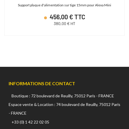
Support plaque d'alimentation sur tige 15mm pour Alexa Mini
456,00 € TTC
380,00 € HT
Canon EOS C700 PL
ABonAir AB4000 4K HDR
cope 4K/2K/HD - XF AVC/ProRes -
Kit 1 émetteur / 1 récepteur vidéo sans fil
CMOS S35 4.5K - Monture PL
4K HDR Full Duplex 300m / 12G-SDI &
HDMI 2.0
INFORMATIONS DE CONTACT
23 880,00 € TTC
15 600,00 € TTC
Boutique : 72 boulevard de Reuilly, 75012 Paris - FRANCE
19 900,00 € HT
13 000,00 € HT
Espace vente & Location : 74 boulevard de Reuilly, 75012 Paris
28 627,19 € TTC
21 600,00 € TTC
- FRANCE
+33 (0) 1 42 22 02 05