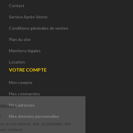
Contact
Service Après-Vente
Conditions générales de ventes
Plan du site
Mentions légales
Location
VOTRE COMPTE
Mon compte
Mes commandes
Mes adresses
ce site, nous utilisons
s cookies.
Mes données personnelles
isation de cookies sur un site internet,
au préalable, être déclaré à tous les nouveaux visiteurs.