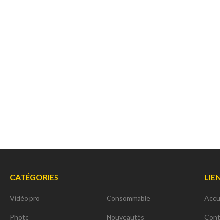
 - Monture PL
4K HDR Full Duplex 300m / 12G-SDI & HDMI
2.0
,00 € TTC
15 600,00 € TTC
00 € HT
13 000,00 € HT
19 € TTC
21 600,00 € TTC
CATÉGORIES
LIE
Vidéo pro
Consommable
Accu
Photo
Nouveautés
Cont