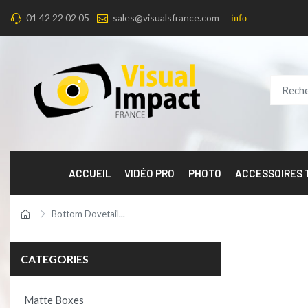
01 42 22 02 05
sales@visualsfrance.com
info
ACCUEIL
VIDÉO PRO
PHOTO
ACCESSOIRES
Bottom Dovetail...
Product per 
CATEGORIES
Matte Boxes