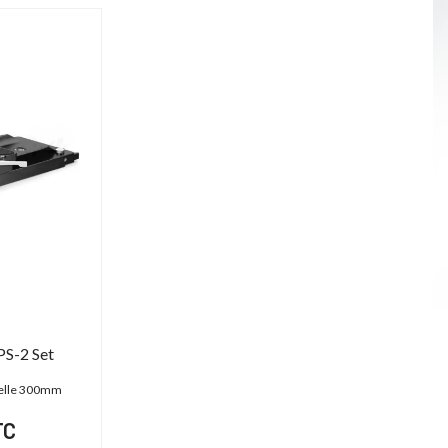
PS-2 Set
melle 300mm
TC