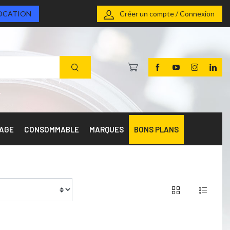
OCATION
Créer un compte / Connexion
RAGE
CONSOMMABLE
MARQUES
BONS PLANS
of 2 products