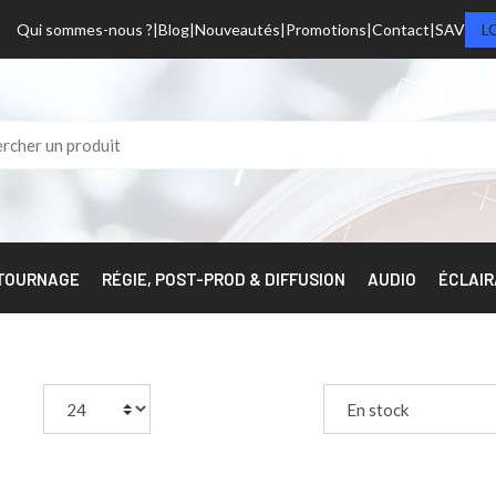
Qui sommes-nous ?
Blog
Nouveautés
Promotions
Contact
SAV
L
 TOURNAGE
RÉGIE, POST-PROD & DIFFUSION
AUDIO
ÉCLAI
page:
Trier par :