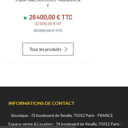
e
Frame - XAVC H/X-OCN LT - Monture PL et
CMOS S35 4.5K
E
26 400,00 € TTC
23 880
22 000,00 € HT
19 900,
30 000,00 € TTC
28 627,
Tous les produits
INFORMATIONS DE CONTACT
Boutique : 72 boulevard de Reuilly, 75012 Paris - FRANCE
Continuer sans accepter
Espace vente & Location : 74 boulevard de Reuilly, 75012 Paris -