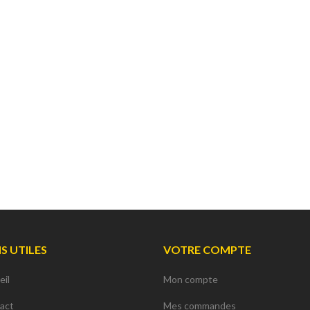
Basecamp
Plate Mitchell | 2D)
14 790,00 € TTC
14 606,40 € T
12 325,00 € HT
12 172,00 € HT
17 400,00 € TTC
18 258,00 € TTC
NS UTILES
VOTRE COMPTE
eil
Mon compte
act
Mes commandes