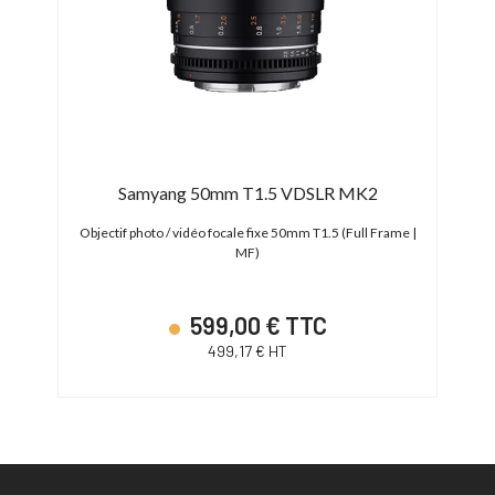
Samyang 50mm T1.5 VDSLR MK2
 EF
Objectif photo / vidéo focale fixe 50mm T1.5 (Full Frame |
Obje
MF)
599,00 € TTC
499,17 € HT