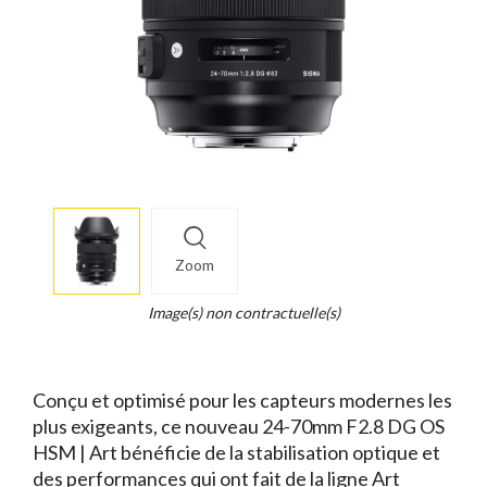
More
×
info
Zoom
Legend...
Whait
Image(s) non contractuelle(s)
for
it.
Conçu et optimisé pour les capteurs modernes les
plus exigeants, ce nouveau 24-70mm F2.8 DG OS
HSM | Art bénéficie de la stabilisation optique et
des performances qui ont fait de la ligne Art