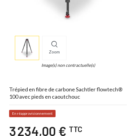
More
×
info
Zoom
Legend...
Whait
Image(s) non contractuelle(s)
for
it.
Trépied en fibre de carbone Sachtler flowtech®
100 avec pieds en caoutchouc
En réapprovisionnement
3 234,00 €
TTC