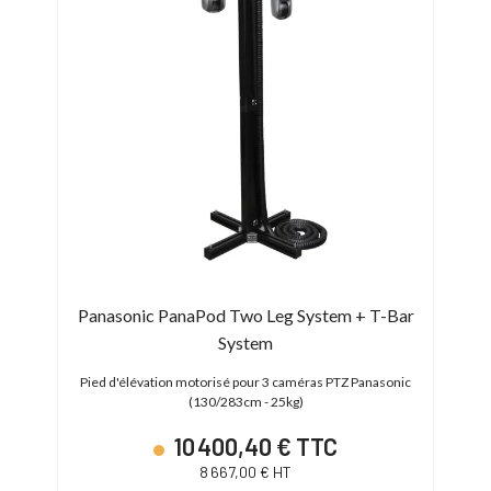
-800
Panasonic PanaPod Two Leg System + T-Bar
System
m)
Pied 
Pied d'élévation motorisé pour 3 caméras PTZ Panasonic
(130/283cm - 25kg)
10 400,40 € TTC
8 667,00 € HT