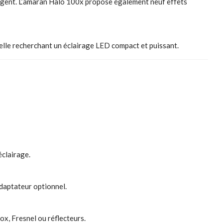
ligent. L’amaran Halo 100x propose également neuf effets
elle recherchant un éclairage LED compact et puissant.
clairage.
daptateur optionnel.
x, Fresnel ou réflecteurs.