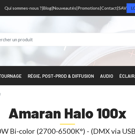
Qui sommes-nous ?
Blog
Nouveautés
Promotions
Contact
SAV
L
 TOURNAGE
RÉGIE, POST-PROD & DIFFUSION
AUDIO
ÉCLAI
x
Amaran Halo 100x
W Bi-color (2700-6500K°) - (DMX via US