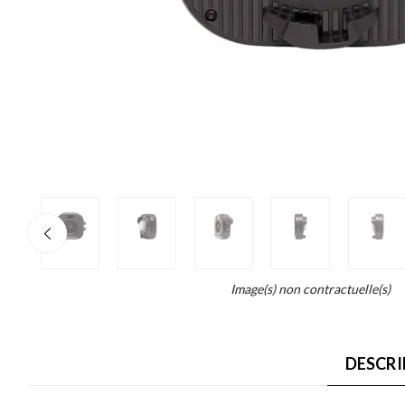
re
×
o
end...
Image(s) non contractuelle(s)
ait
DESCRI