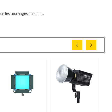
our les tournages nomades.
P
31
-2