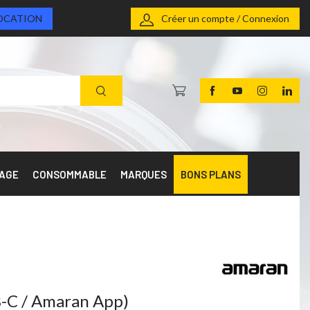
OCATION
Créer un compte / Connexion
RAGE
CONSOMMABLE
MARQUES
BONS PLANS
B-C / Amaran App)