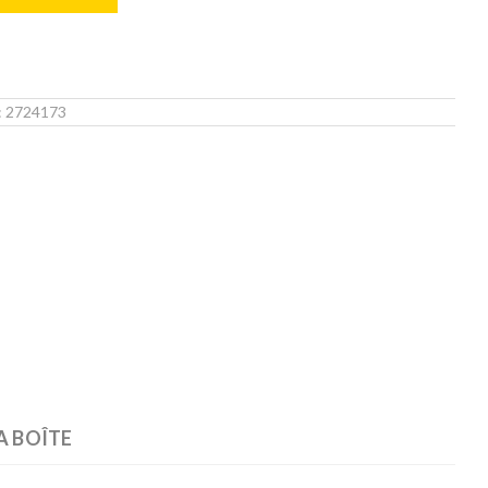
:
2724173
Zoom
A BOÎTE