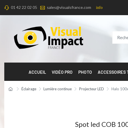
01 42 22 02 05
sales@visualsfrance.com
info
ACCUEIL
VIDÉO PRO
PHOTO
ACCESSOIRES
Éclairage
Lumière continue
Projecteur LED
Halo 100
Spot led COB 100