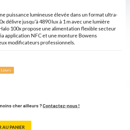
ne puissance lumineuse élevée dans un format ultra-
x délivre jusqu’à 4890 lux à 1 m avec une lumière
 Halo 100x propose une alimentation flexible secteur
via application NFC et une monture Bowens
ux modificateurs professionnels.
1 jours
moins cher ailleurs ?
Contactez-nous !
 AU PANIER