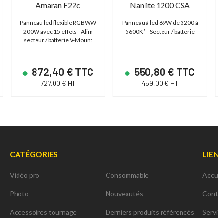
Amaran F22c
Nanlite 1200 CSA
Panneau led flexible RGBWW
Panneau à led 69W de 3200 à
200W avec 15 effets - Alim
5600K° - Secteur / batterie
secteur / batterie V-Mount
872,40 € TTC
550,80 € TTC
727,00 € HT
459,00 € HT
CATÉGORIES
LIE
Vidéo pro
Consommable
Accu
Photo
Nouveautés
Cont
Accessoires tournage
Derniers produits référencés
Serv