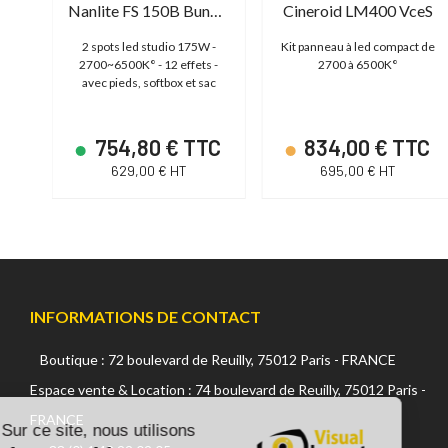
Nanlite Compac 200 Bicolor
Nanlite FS 150B Bundle 2
Cineroid LM400 VceS
io
2 spots led studio 175W -
Kit panneau à led compact de
 (81
2700~6500K° - 12 effets -
2700 à 6500K°
avec pieds, softbox et sac
TC
754,80 € TTC
834,00 € TTC
629,00 € HT
695,00 € HT
INFORMATIONS DE CONTACT
Boutique : 72 boulevard de Reuilly, 75012 Paris - FRANCE
Continuer sans accepter
Espace vente & Location : 74 boulevard de Reuilly, 75012 Paris -
FRANCE
Sur ce site, nous utilisons