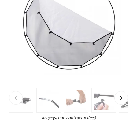
e
×
d...
t
Image(s) non contractuelle(s)