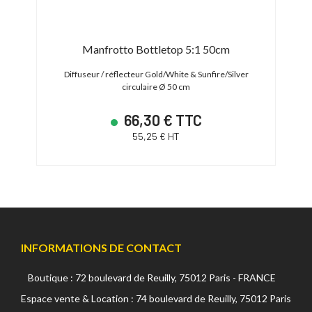
d /
Manfrotto Bottletop 5:1 50cm
Ma
Diffuseur / réflecteur Gold/White & Sunfire/Silver
circulaire Ø 50 cm
Ré
66,30 € TTC
55,25 € HT
INFORMATIONS DE CONTACT
Boutique : 72 boulevard de Reuilly, 75012 Paris - FRANCE
Espace vente & Location : 74 boulevard de Reuilly, 75012 Paris