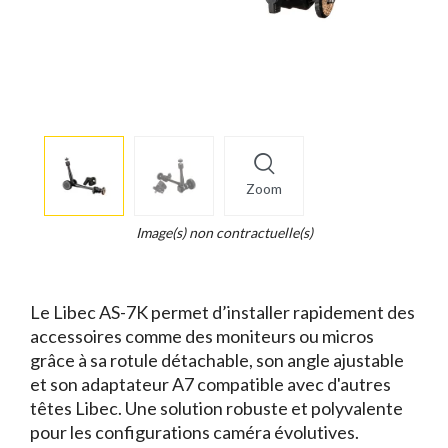
More
×
info
Zoom
Legend...
Whait
Image(s) non contractuelle(s)
for
it.
Le Libec AS-7K permet d’installer rapidement des
accessoires comme des moniteurs ou micros
grâce à sa rotule détachable, son angle ajustable
et son adaptateur A7 compatible avec d'autres
têtes Libec. Une solution robuste et polyvalente
pour les configurations caméra évolutives.