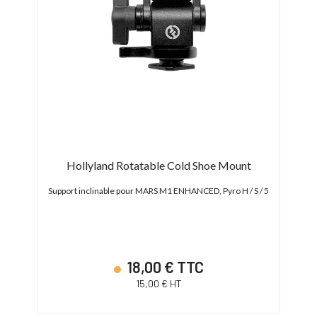
Hollyland Rotatable Cold Shoe Mount
Sma
Support inclinable pour MARS M1 ENHANCED, Pyro H / S / 5
18,00 € TTC
15,00 € HT