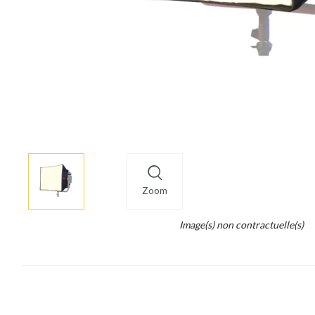
More
×
info
Zoom
Legend...
Image(s) non contractuelle(s)
Whait
for
it.