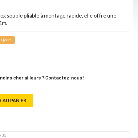
x souple pliable à montage rapide, elle offre une
1m.
1 jours
moins cher ailleurs ?
Contactez-nous !
 AU PANIER
935