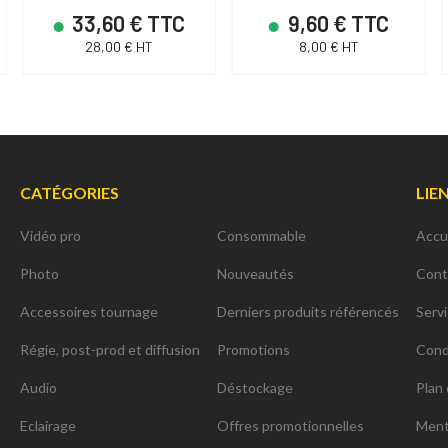
33,60 € TTC
9,60 € TTC
28,00 € HT
8,00 € HT
CATÉGORIES
LIE
Vidéo pro
Consommable
Accu
Photo
Nouveautés
Cont
Accessoires tournage
Derniers produits référencés
Serv
Régie, post-prod et diffusion
Promotions
Cond
Audio
Déstockage
Plan 
Eclairage
Offres promotionnelles
Ment