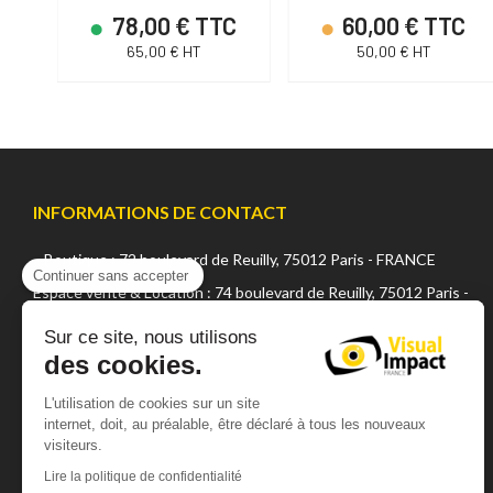
C
78,00 € TTC
60,00 € TTC
65,00 € HT
50,00 € HT
INFORMATIONS DE CONTACT
Boutique : 72 boulevard de Reuilly, 75012 Paris - FRANCE
Continuer sans accepter
Espace vente & Location : 74 boulevard de Reuilly, 75012 Paris -
FRANCE
Sur ce site, nous utilisons
des cookies.
+33 (0) 1 42 22 02 05
sales@visualsfrance.com
L'utilisation de cookies sur un site
internet, doit, au préalable, être déclaré à tous les nouveaux
Matin : de 10h à 12h15 (sauf vendredi 12h)
visiteurs.
Après midi : de 14h à 19h00 (sauf vendredi 18h)
Lire la politique de confidentialité