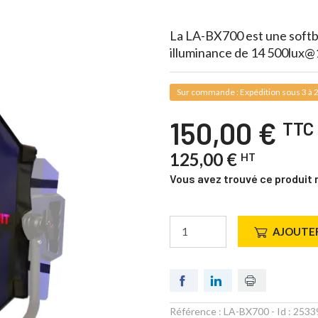
La LA-BX700 est une softbo
illuminance de 14 500lux@
Sur commande : Expédition sous 3 à 2
150,00 €
TTC
125,00 €
HT
Vous avez trouvé ce produit 
AJOUTER
Référence :
LA-BX700
- Id :
2533