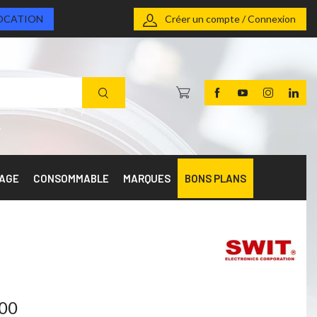
OCATION
Créer un compte / Connexion
RAGE
CONSOMMABLE
MARQUES
BONS PLANS
700