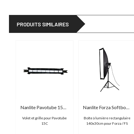
PRODUITS SIMILAIRES
Nanlite Forza Softbox Stripbank Asymmetric 45x110
Nanlite Pavotube 15C Barndoor with eggcrate
Nanlite Forza Softbox Stripbank 30x140
aire
Volet et grille pour Pavotube
Boîte à lumière rectangulaire
FS
15C
140x30cm pour Forza / FS