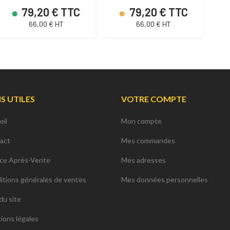
79,20 € TTC
79,20 € TTC
66,00 € HT
66,00 € HT
NS UTILES
VOTRE COMPTE
eil
Mon compte
act
Mes commandes
ice Après-Vente
Mes adresses
itions générales de ventes
Mes données personnelles
du site
ions légales