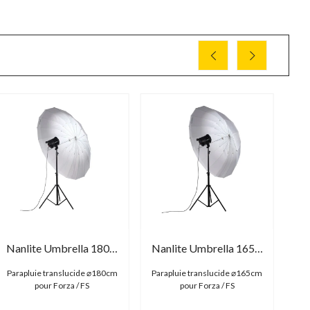
Nanlite Umbrella 180 Shallow Translucent
Nanlite Umbrella 165 Deep Translucent
Parapluie translucide ⌀180cm
Parapluie translucide ⌀165cm
B
pour Forza / FS
pour Forza / FS