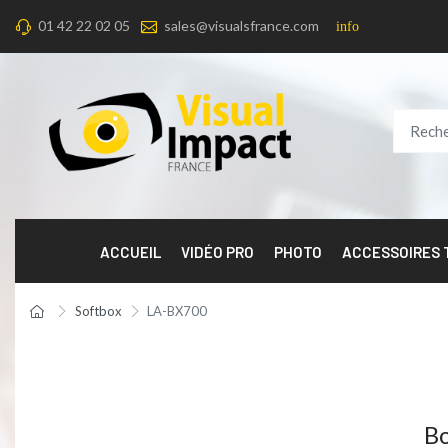
01 42 22 02 05
sales@visualsfrance.com
info
ACCUEIL
VIDÉO PRO
PHOTO
ACCESSOIRES
Softbox
LA-BX700
Bo