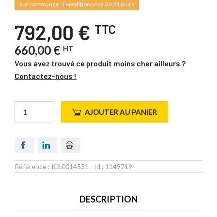
Sur commande : Expédition sous 3 à 21 jours
792,00 €
TTC
660,00 €
HT
Vous avez trouvé ce produit moins cher ailleurs ?
Contactez-nous !
AJOUTER AU PANIER
Référence :
K2.0014531
- Id :
1149719
DESCRIPTION