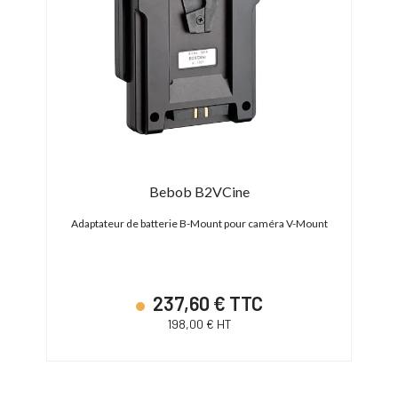
Bebob B2VCine
tap
Adaptateur de batterie B-Mount pour caméra V-Mount
Batte
237,60 € TTC
198,00 € HT