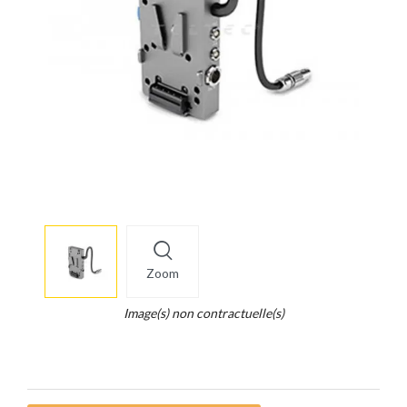
More
×
info
Zoom
Legend...
Whait
Image(s) non contractuelle(s)
for
it.