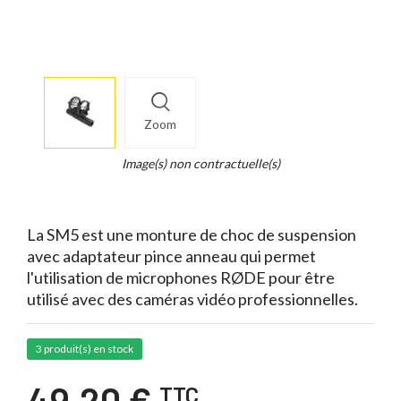
More
×
info
Zoom
Legend...
Whait
Image(s) non contractuelle(s)
for
it.
La SM5 est une monture de choc de suspension
avec adaptateur pince anneau qui permet
l'utilisation de microphones RØDE pour être
utilisé avec des caméras vidéo professionnelles.
3 produit(s) en stock
49,20 €
TTC