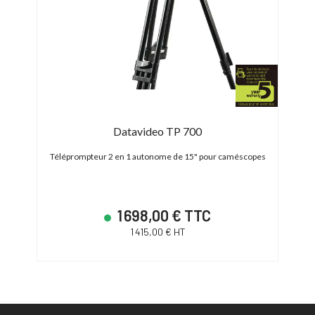
r
Datavideo TP 700
Cues
Z
Téléprompteur 2 en 1 autonome de 15" pour caméscopes
Systè
1 698,00 € TTC
avoir
N
1 415,00 € HT