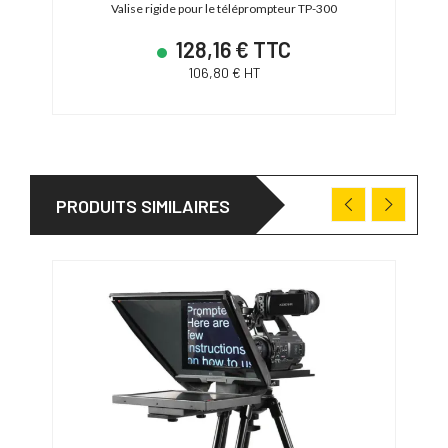
ideo
Valise rigide pour le téléprompteur TP-300
Tél
128,16 € TTC
106,80 € HT
PRODUITS SIMILAIRES