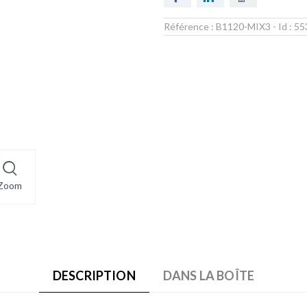
Référence :
B1120-MIX3
- Id :
55
Zoom
DESCRIPTION
DANS LA BOÎTE