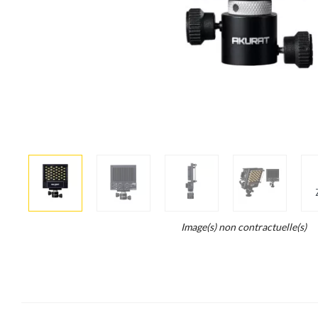
More
×
info
Legend...
Image(s) non contractuelle(s)
Whait
for
it.