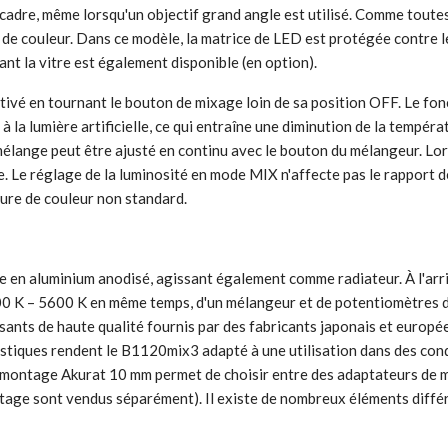
cadre, même lorsqu'un objectif grand angle est utilisé. Comme toutes
de couleur. Dans ce modèle, la matrice de LED est protégée contre l
nt la vitre est également disponible (en option).
vé en tournant le bouton de mixage loin de sa position OFF. Le fon
à la lumière artificielle, ce qui entraîne une diminution de la tempér
e mélange peut être ajusté en continu avec le bouton du mélangeur. Lo
Le réglage de la luminosité en mode MIX n'affecte pas le rapport de
ture de couleur non standard.
e en aluminium anodisé, agissant également comme radiateur. À l'arr
3200 K – 5600 K en même temps, d'un mélangeur et de potentiomètres d
ants de haute qualité fournis par des fabricants japonais et europ
stiques rendent le B1120mix3 adapté à une utilisation dans des condi
 montage Akurat 10 mm permet de choisir entre des adaptateurs de 
ontage sont vendus séparément). Il existe de nombreux éléments diff