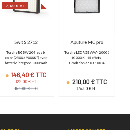
-7,00 € HT
Swit S 2712
Aputure MC pro
Torche RGBW 204 leds bi
Torche LED RGBWW - 2000 à
To
color (2500 à 9000K°) avec
10 000 K - 15 effets -
750
batterie intégrée 3000mAh
Gradation de 0 à 100 %
146,40 € TTC
210,00 € TTC
122,00 € HT
154,80 € TTC
175,00 € HT