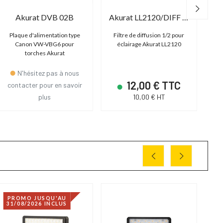
Akurat DVB 02B
Akurat LL2120/DIFF Half
Plaque d'alimentation type
Filtre de diffusion 1/2 pour
Fi
Canon VW-VBG6 pour
éclairage Akurat LL2120
torches Akurat
N'hésitez pas à nous
12,00 € TTC
contacter pour en savoir
plus
10,00 € HT
PROMO JUSQU'AU
31/08/2026 INCLUS