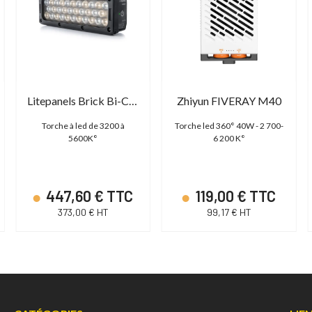
Litepanels Brick Bi-Color
Zhiyun FIVERAY M40
Torche à led de 3200 à
Torche led 360° 40W - 2 700-
5600K°
6 200 K°
447,60 € TTC
119,00 € TTC
373,00 € HT
99,17 € HT