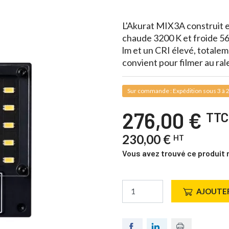
L'Akurat MIX3A construit e
chaude 3200 K et froide 56
lm et un CRI élevé, totalem
convient pour filmer au ral
Sur commande : Expédition sous 3 à 2
276,00 €
TTC
230,00 €
HT
Vous avez trouvé ce produit 
AJOUTER