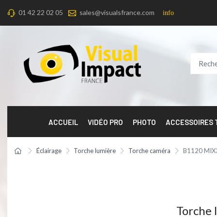
01 42 22 02 05
sales@visualsfrance.com
info
ACCUEIL
VIDÉO PRO
PHOTO
ACCESSOIRES
Éclairage
Torche lumière
Torche caméra
B1120 MIX
Torche 