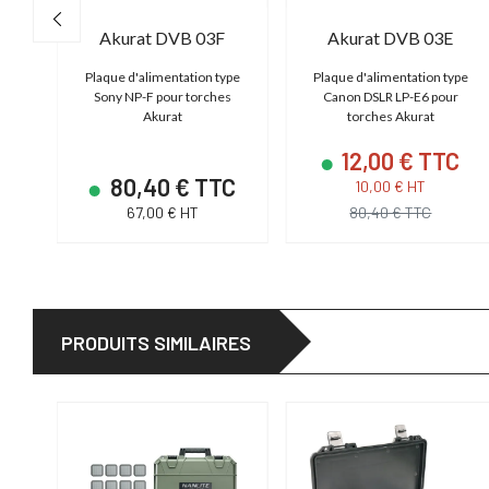
kurat 10MM Long Thread Fixture Adapter
Akurat DVB 03F
Akurat DVB 03E
ion
Plaque d'alimentation type
Plaque d'alimentation type
Sony NP-F pour torches
Canon DSLR LP-E6 pour
Akurat
torches Akurat
12,00 € TTC
C
80,40 € TTC
10,00 € HT
67,00 € HT
80,40 € TTC
PRODUITS SIMILAIRES