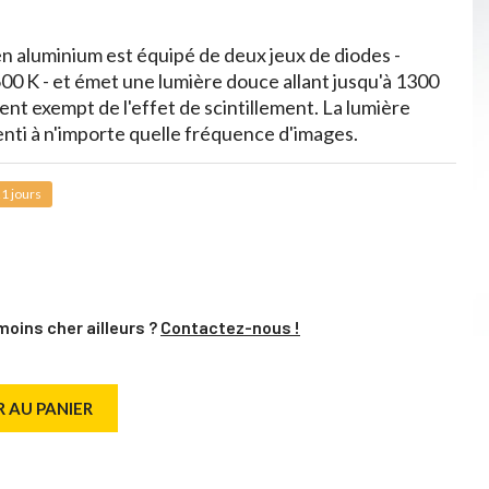
n aluminium est équipé de deux jeux de diodes -
00 K - et émet une lumière douce allant jusqu'à 1300
ent exempt de l'effet de scintillement. La lumière
enti à n'importe quelle fréquence d'images.
1 jours
moins cher ailleurs ?
Contactez-nous !
 AU PANIER