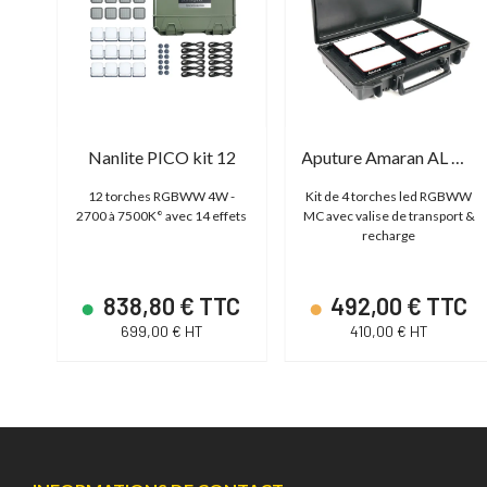
Aputure MC Pro (Kit de production 8 lampes)
Nanlite PICO kit 12
Aputure Amaran AL MC 4 Light Travel Kit
à 10
12 torches RGBWW 4W -
Kit de 4 torches led RGBWW
ion
2700 à 7500K° avec 14 effets
MC avec valise de transport &
recharge
TC
838,80 € TTC
492,00 € TTC
699,00 € HT
410,00 € HT