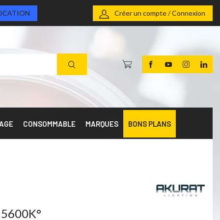
OCATION
Créer un compte / Connexion
RAGE
CONSOMMABLE
MARQUES
BONS PLANS
à 5600K°