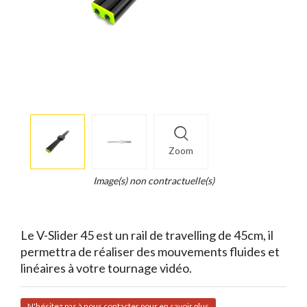
More
×
info
Zoom
Legend...
Whait
Image(s) non contractuelle(s)
for
it.
Le V-Slider 45 est un rail de travelling de 45cm, il
permettra de réaliser des mouvements fluides et
linéaires à votre tournage vidéo.
N'hésitez pas à nous contacter pour en savoir plus