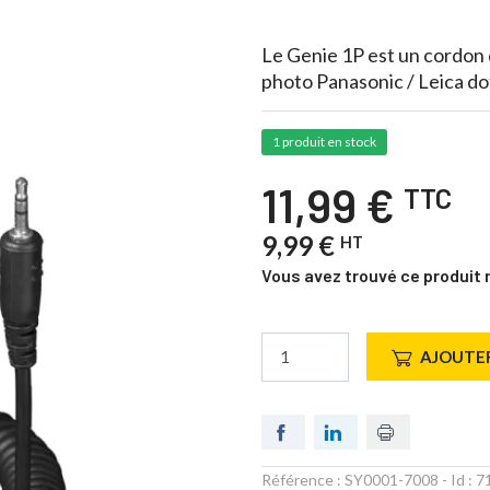
Le Genie 1P est un cordon 
photo Panasonic / Leica do
1 produit en stock
11,99 €
TTC
9,99 €
HT
Vous avez trouvé ce produit 
AJOUTER
Référence :
SY0001-7008
- Id :
7