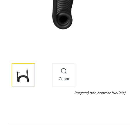
More
×
info
Zoom
Legend...
Image(s) non contractuelle(s)
Whait
for
it.