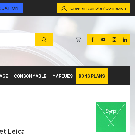
OCATION
Créer un compte / Connexion
RAGE
CONSOMMABLE
MARQUES
BONS PLANS
et Leica