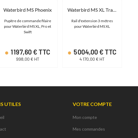
Waterbird MS Phoenix
Waterbird MS XL Track Extension - 3M
Pupitre de commande filaire
Rail d'extension 3 métres
Bar
pour Waterbird MS XL, Pro et
pour Waterbird MS XL
Swift
1 197,60 € TTC
5 004,00 € TTC
998,00 € HT
4 170,00 € HT
NS UTILES
VOTRE COMPTE
eil
Mon compte
act
Mes commandes