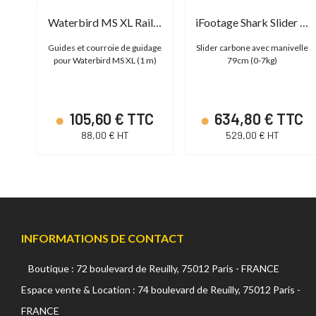
rbird MS XL MKII Base
Waterbird MS XL Rails & Timing Belt
iFootage Shark Slider S1 (Standard)
ble
Guides et courroie de guidage
Slider carbone avec manivelle
 de
pour Waterbird MS XL (1 m)
79cm (0-7kg)
€
105,60 € TTC
634,80 € TTC
88,00 € HT
529,00 € HT
INFORMATIONS DE CONTACT
Boutique : 72 boulevard de Reuilly, 75012 Paris - FRANCE
Espace vente & Location : 74 boulevard de Reuilly, 75012 Paris -
FRANCE