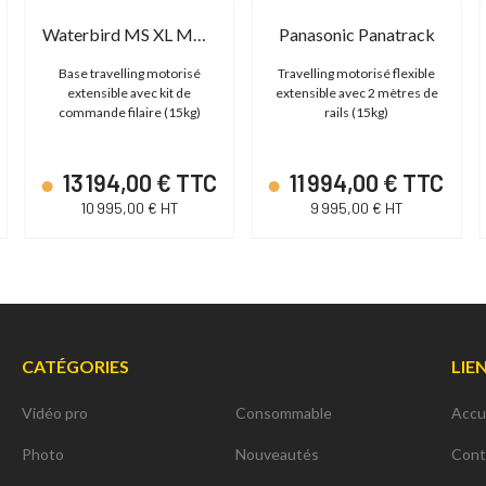
Waterbird MS XL MKII Wired Bundle
Panasonic Panatrack
Base travelling motorisé
Travelling motorisé flexible
extensible avec kit de
extensible avec 2 mètres de
commande filaire (15kg)
rails (15kg)
13 194,00 € TTC
11 994,00 € TTC
10 995,00 € HT
9 995,00 € HT
CATÉGORIES
LIE
Vidéo pro
Consommable
Accu
Photo
Nouveautés
Cont