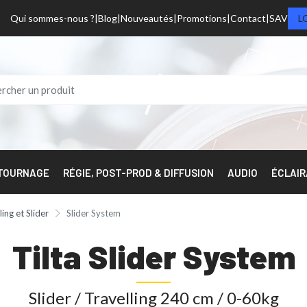
Qui sommes-nous ?
Blog
Nouveautés
Promotions
Contact
SAV
L
 TOURNAGE
RÉGIE, POST-PROD & DIFFUSION
AUDIO
ÉCLAI
ling et Slider
Slider System
Tilta Slider System
Slider / Travelling 240 cm / 0-60kg