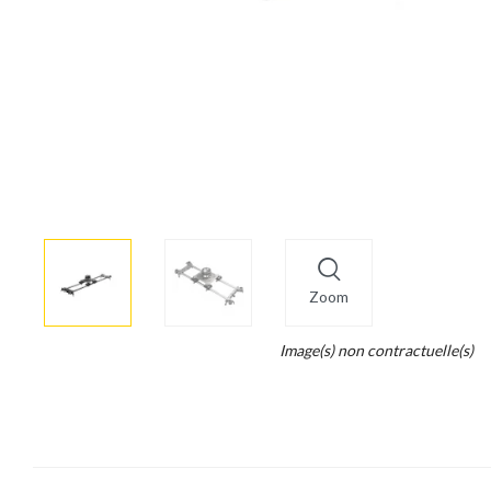
More
×
info
Zoom
Legend...
Image(s) non contractuelle(s)
Whait
for
it.