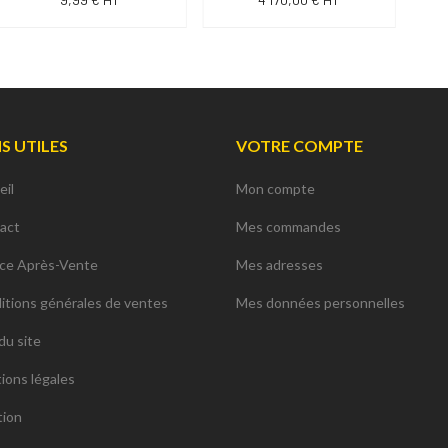
NS UTILES
VOTRE COMPTE
eil
Mon compte
act
Mes commandes
ice Après-Vente
Mes adresses
itions générales de ventes
Mes données personnelles
du site
ions légales
tion