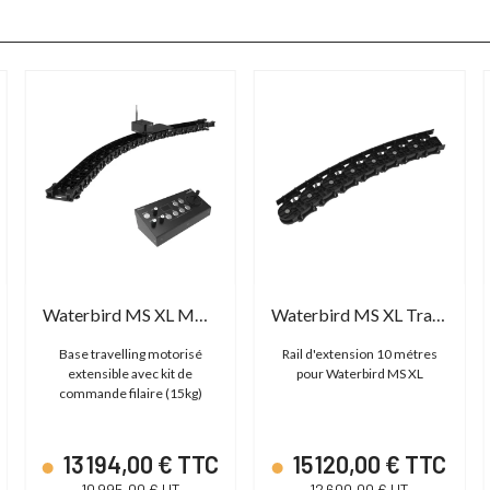
Waterbird MS XL MKII Wired Bundle
Waterbird MS XL Track Extension - 10M
Base travelling motorisé
Rail d'extension 10 métres
extensible avec kit de
pour Waterbird MS XL
commande filaire (15kg)
13 194,00 € TTC
15 120,00 € TTC
10 995,00 € HT
12 600,00 € HT