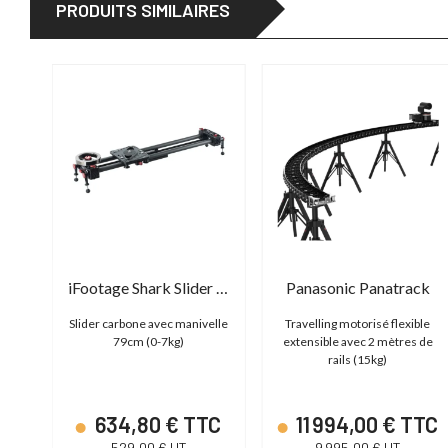
PRODUITS SIMILAIRES
Waterbird MS XL Rails & Timing Belt
iFootage Shark Slider S1 (Standard)
Panasonic Panatrack
dage
Slider carbone avec manivelle
Travelling motorisé flexible
 m)
79cm (0-7kg)
extensible avec 2 mètres de
rails (15kg)
C
634,80 € TTC
11 994,00 € TTC
529,00 € HT
9 995,00 € HT