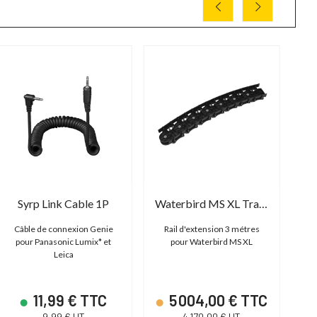
Syrp Link Cable 1P
Waterbird MS XL Track Extension - 3M
Wa
Câble de connexion Genie
Rail d'extension 3 métres
Pu
pour Panasonic Lumix* et
pour Waterbird MS XL
po
Leica
11,99 € TTC
5 004,00 € TTC
9,99 € HT
4 170,00 € HT