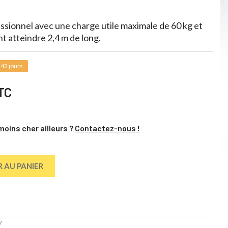
ssionnel avec une charge utile maximale de 60 kg et
t atteindre 2,4 m de long.
 42 jours
TC
moins cher ailleurs ?
Contactez-nous !
 AU PANIER
7