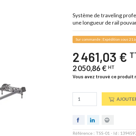
Système de traveling profe
une longueur de rail pouvan
Sur commande : Expédition sous 21 à
2 461,03 €
T
2 050,86 €
HT
Vous avez trouvé ce produit 
AJOUTER
Référence :
TSS-01
- Id :
139459