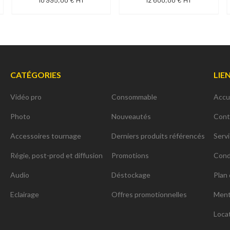
CATÉGORIES
LIE
Vidéo pro
Consommable
Accu
Photo
Nouveautés
Cont
Accessoires tournage
Derniers produits référencés
Serv
Régie, post-prod et diffusion
Promotions
Cond
Audio
Déstockage
Plan 
Eclairage
Offres promotionnelles
Ment
Loca