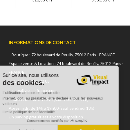
INFORMATIONS DE CONTACT
Boutique : 72 boulevard de Reuilly, 75012 Paris - FRANCE
Continuer sans accepter
Espace vente & Location : 74 boulevard de Reuilly, 75012 Paris -
FRANCE
Sur ce site, nous utilisons
des cookies.
+33 (0) 1 42 22 02 05
sales@visualsfrance.com
L'utilisation de cookies sur un site
internet, doit, au préalable, être déclaré à tous les nouveaux
Matin : de 10h à 12h15 (sauf vendredi 12h)
visiteurs.
Après midi : de 14h à 19h00 (sauf vendredi 18h)
Lire la politique de confidentialité
Un parking gratuit est à votre disposition
Consentements certifiés par