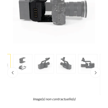
e
×
d...
t
Z
Image(s) non contractuelle(s)