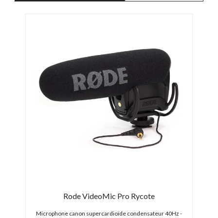
Rode VideoMic Pro Rycote
Microphone canon supercardioïde condensateur 40Hz -
Moni