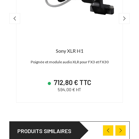
Sony
Sony XLR H1
Sma
Poignée et module audio XLR pour FX3 et FX30
712,80 € TTC
594,00 € HT
PRODUITS SIMILAIRES