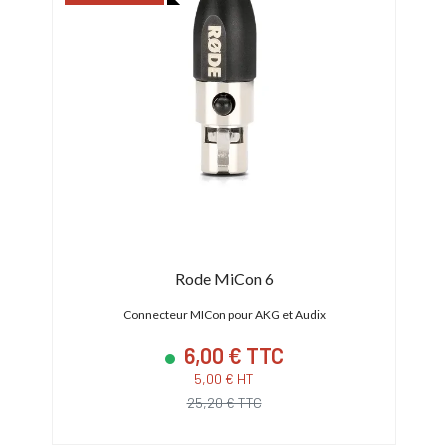
Rode MiCon 6
r de
Connecteur MICon pour AKG et Audix
Ada
6,00 € TTC
5,00 € HT
25,20 € TTC