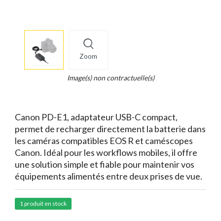
More
×
info
Zoom
Legend...
Whait
Image(s) non contractuelle(s)
for
it.
Canon PD-E1, adaptateur USB-C compact,
permet de recharger directement la batterie dans
les caméras compatibles EOS R et caméscopes
Canon. Idéal pour les workflows mobiles, il offre
une solution simple et fiable pour maintenir vos
équipements alimentés entre deux prises de vue.
1 produit en stock