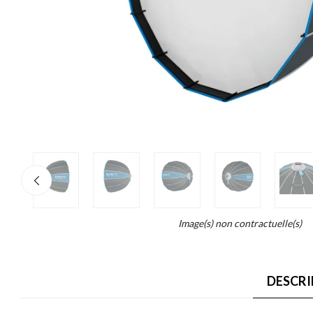
re
×
o
end...
Image(s) non contractuelle(s)
ait
DESCRI