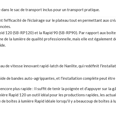
é dans le sac de transport inclus pour un transport pratique.
'efficacité de l'éclairage sur le plateau tout en permettant aux créa
ancées.
pid 120 (SB-RP120) et la Rapid 90 (SB-RP90). Par rapport aux boîtes
 de la lumière de qualité professionnelle, mais elle est également d
ide.
u de vitesse innovant rapid-latch de Nanlite, qui redéfinit l'install
l'aide de bandes auto-agrippantes, et l'installation complète peut être
ncore plus rapide : Il suffit de tenir la poignée et d'appuyer sur la g
mière Rapid 120 un outil idéal pour les productions rapides, les actua
e boîtes à lumière Rapid idéale lorsqu'il y a beaucoup de boîtes à lu