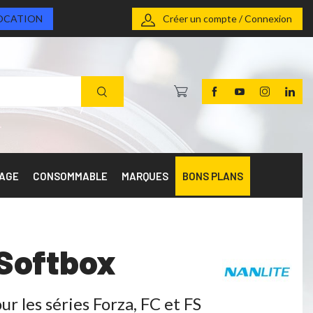
OCATION
Créer un compte / Connexion
RAGE
CONSOMMABLE
MARQUES
BONS PLANS
 Softbox
 les séries Forza, FC et FS