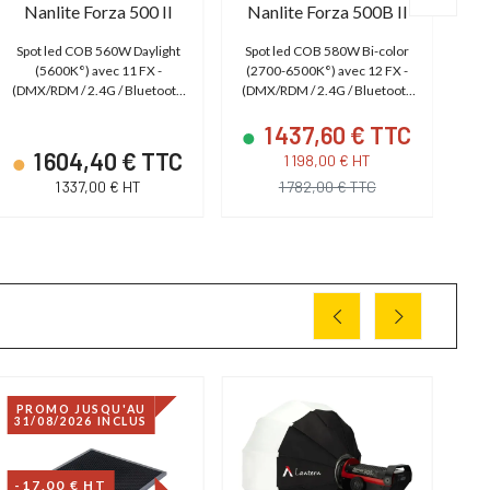
Nanlite Forza 500 II
Nanlite Forza 500B II
Spot led COB 560W Daylight
Spot led COB 580W Bi-color
Sp
(5600K°) avec 11 FX -
(2700-6500K°) avec 12 FX -
(2
(DMX/RDM / 2.4G / Bluetooth
(DMX/RDM / 2.4G / Bluetooth
(
| 220V, 26V, 14.4V)
| 220V, 26V, 14.4V)
1 437,60 € TTC
1 604,40 € TTC
1 198,00 € HT
1 337,00 € HT
1 782,00 € TTC
PROMO JUSQU'AU
31/08/2026 INCLUS
-17,00 € HT