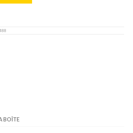
488
Zoom
A BOÎTE