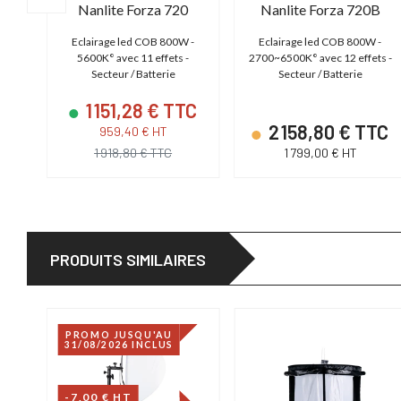
Nanlite Forza 720
Nanlite Forza 720B
lor
Eclairage led COB 800W -
Eclairage led COB 800W -
X -
5600K° avec 11 effets -
2700~6500K° avec 12 effets -
P,
Secteur / Batterie
Secteur / Batterie
1 151,28 € TTC
TC
2 158,80 € TTC
959,40 € HT
1 918,80 € TTC
1 799,00 € HT
PRODUITS SIMILAIRES
PROMO JUSQU'AU
31/08/2026 INCLUS
-7,00 € HT