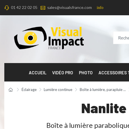
01 42 22 02 05
sales@visualsfrance.com
info
ACCUEIL
VIDÉO PRO
PHOTO
ACCESSOIRES
Éclairage
Lumière continue
Boîte à lumière, parapluie ...
Nanlite
Boîte à lumière paraboliqu