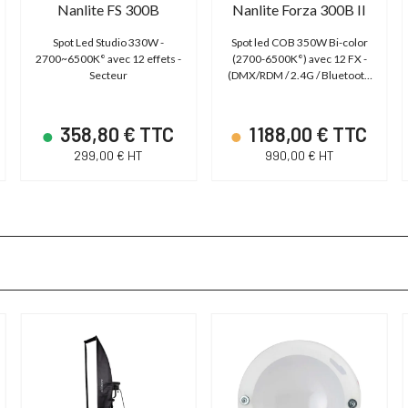
Nanlite FS 300B
Nanlite Forza 300B II
Spot Led Studio 330W -
Spot led COB 350W Bi-color
2700~6500K° avec 12 effets -
(2700-6500K°) avec 12 FX -
Secteur
(DMX/RDM / 2.4G / Bluetooth
| 220V, 14.4V)
358,80 € TTC
1 188,00 € TTC
299,00 € HT
990,00 € HT