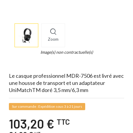
More
×
info
Zoom
Legend...
Whait
Image(s) non contractuelle(s)
for
it.
Le casque professionnel MDR-7506 est livré avec
une housse de transport et un adaptateur
UniMatchTM doré 3,5 mm/6,3 mm
Sur commande : Expédition sous 3 à 21 jours
103,20 €
TTC